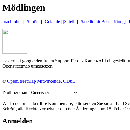
M
ödlingen
[
nach oben
]
[
Straßen
]
[
Gelände
]
[
Satellit
]
[Satellit mit
Beschriftung]
[
Leider hat google den freien Support für das Karten-API eingestellt 
Openstreetmap umzusetzen.
©
OpenStreetMap
Mitwirkende
,
ODbL
Nullmeridian:
Wir freuen uns über Ihre Kommentare, bitte senden Sie sie an Paul S
Schröfl, alle Rechte vorbehalten. Letzte Änderungen am 18. Feber 2
Anmelden