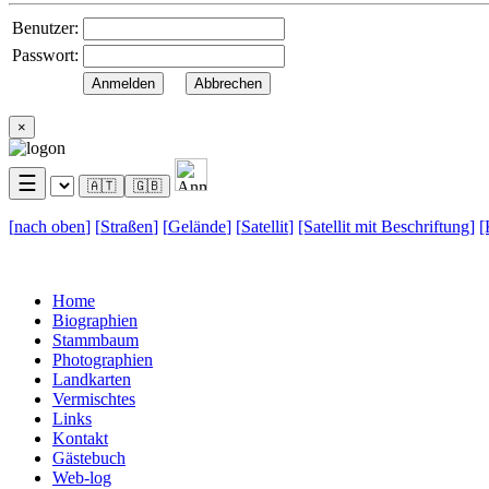
Benutzer:
Passwort:
×
☰
🇦🇹
🇬🇧
[
nach oben
]
[
Straßen
]
[
Gelände
]
[
Satellit
]
[Satellit mit
Beschriftung]
[
Home
Biographien
Stammbaum
Photographien
Landkarten
Vermischtes
Links
Kontakt
Gästebuch
Web-log