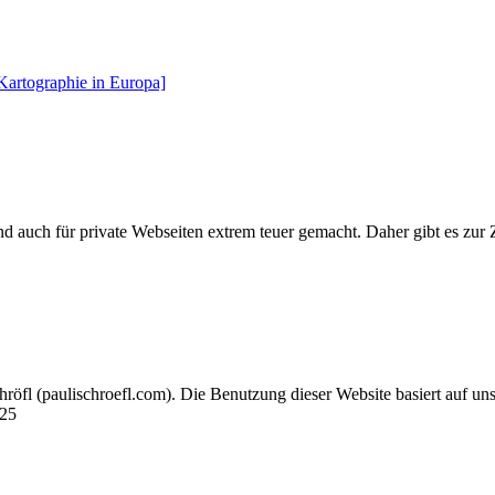
Kartographie in
Europa]
und auch für private Webseiten extrem teuer gemacht. Daher gibt es zur
chröfl
(pauli
schroefl.com)
. Die Benutzung dieser Website basiert auf un
025