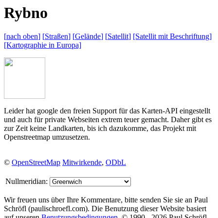
R
ybno
[
nach oben
]
[
Straßen
]
[
Gelände
]
[
Satellit
]
[Satellit mit
Beschriftung]
[Kartographie in
Europa]
Leider hat google den freien Support für das Karten-API eingestellt
und auch für private Webseiten extrem teuer gemacht. Daher gibt es
zur Zeit keine Landkarten, bis ich dazukomme, das Projekt mit
Openstreetmap umzusetzen.
©
OpenStreetMap
Mitwirkende
,
ODbL
Nullmeridian:
Wir freuen uns über Ihre Kommentare, bitte senden Sie sie an Paul
Schröfl
(pauli
schroefl.com)
. Die Benutzung dieser Website basiert
auf unseren
Benutzungsbedingungen
. © 1990 - 2026 Paul Schröfl,