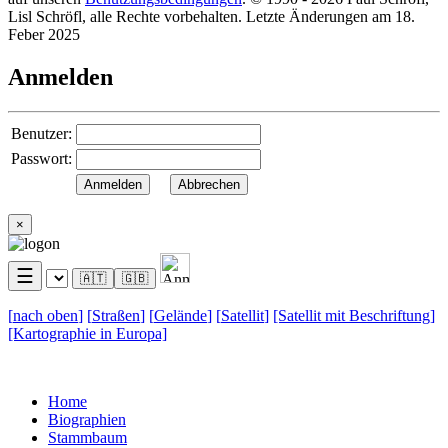
Lisl Schröfl, alle Rechte vorbehalten. Letzte Änderungen am 18.
Feber 2025
Anmelden
Benutzer:
Passwort:
×
☰
🇦🇹
🇬🇧
[
nach oben
]
[
Straßen
]
[
Gelände
]
[
Satellit
]
[Satellit mit
Beschriftung]
[Kartographie in
Europa]
Home
Biographien
Stammbaum