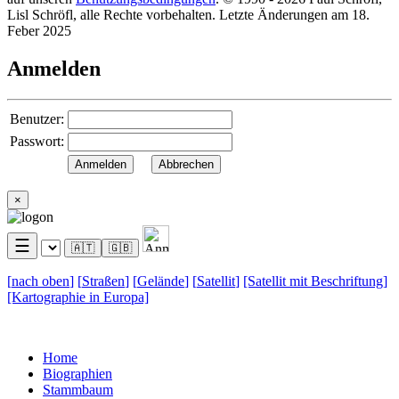
Lisl Schröfl, alle Rechte vorbehalten. Letzte Änderungen am 18.
Feber 2025
Anmelden
Benutzer:
Passwort:
×
☰
🇦🇹
🇬🇧
[
nach oben
]
[
Straßen
]
[
Gelände
]
[
Satellit
]
[Satellit mit
Beschriftung]
[Kartographie in
Europa]
Home
Biographien
Stammbaum