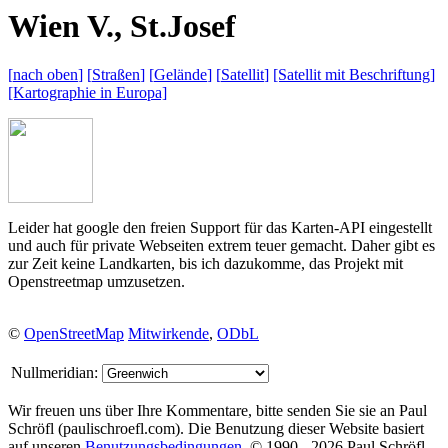
W
ien
V
.,
S
t.
J
osef
[
nach oben
]
[
Straßen
]
[
Gelände
]
[
Satellit
]
[Satellit mit
Beschriftung]
[Kartographie in
Europa]
Leider hat google den freien Support für das Karten-API eingestellt
und auch für private Webseiten extrem teuer gemacht. Daher gibt es
zur Zeit keine Landkarten, bis ich dazukomme, das Projekt mit
Openstreetmap umzusetzen.
©
OpenStreetMap
Mitwirkende
,
ODbL
Nullmeridian:
Wir freuen uns über Ihre Kommentare, bitte senden Sie sie an Paul
Schröfl
(pauli
schroefl.com)
. Die Benutzung dieser Website basiert
auf unseren
Benutzungsbedingungen
. © 1990 - 2026 Paul Schröfl,