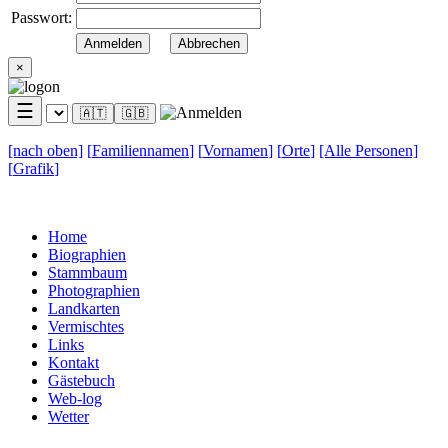
Passwort:
×
☰
🇦🇹
🇬🇧
[nach
oben]
[
Familiennamen
]
[
Vornamen
]
[
Orte
]
[Alle
Personen]
[
Grafik
]
Home
Biographien
Stammbaum
Photographien
Landkarten
Vermischtes
Links
Kontakt
Gästebuch
Web-log
Wetter