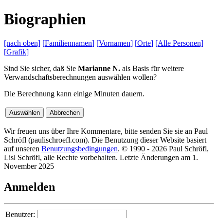
B
iographien
[nach
oben]
[
Familiennamen
]
[
Vornamen
]
[
Orte
]
[Alle
Personen]
[
Grafik
]
Sind Sie sicher, daß Sie
Marianne N.
als Basis für weitere
Verwandschaftsberechnungen auswählen wollen?
Die Berechnung kann einige Minuten dauern.
Wir freuen uns über Ihre Kommentare, bitte senden Sie sie an Paul
Schröfl
(pauli
schroefl.com)
. Die Benutzung dieser Website basiert
auf unseren
Benutzungsbedingungen
. © 1990 - 2026 Paul Schröfl,
Lisl Schröfl, alle Rechte vorbehalten. Letzte Änderungen am 1.
November 2025
Anmelden
Benutzer: