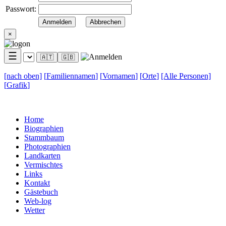
Passwort:
×
☰
🇦🇹
🇬🇧
[nach
oben]
[
Familiennamen
]
[
Vornamen
]
[
Orte
]
[Alle
Personen]
[
Grafik
]
Home
Biographien
Stammbaum
Photographien
Landkarten
Vermischtes
Links
Kontakt
Gästebuch
Web-log
Wetter