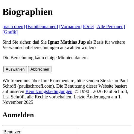
B
iographien
[nach
oben]
[
Familiennamen
]
[
Vornamen
]
[
Orte
]
[Alle
Personen]
[
Grafik
]
Sind Sie sicher, daß Sie
Ignaz Mathias Jup
als Basis für weitere
Verwandschaftsberechnungen auswählen wollen?
Die Berechnung kann einige Minuten dauern.
Wir freuen uns über Ihre Kommentare, bitte senden Sie sie an Paul
Schröfl
(pauli
schroefl.com)
. Die Benutzung dieser Website basiert
auf unseren
Benutzungsbedingungen
. © 1990 - 2026 Paul Schröfl,
Lisl Schröfl, alle Rechte vorbehalten. Letzte Änderungen am 1.
November 2025
Anmelden
Benutzer: