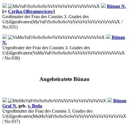
Bünau
N.
[∞
Czejka-Olbramowicow
]
Großmutter der Frau des Cousins 3. Grades des
Ur[4]großvaters
(MuVaFrSoSoSoSoVaVaVaVaVaVaVaVaVaVaX /
No.931)
Bünau
N.
Urgroßvater der Frau des Cousins 3. Grades des
Ur[4]großvaters
(VaMuVaFrSoSoSoSoVaVaVaVaVaVaVaVaVaVaX
/ No.938)
Angeheiratete Bünau
Bünau
Graf N.
geb.
v. Beda
Urgroßmutter der Frau des Cousins 3. Grades des
Ur[4]großvaters
(MuMuVaFrSoSoSoSoVaVaVaVaVaVaVaVaVaVaX
/ No.937)