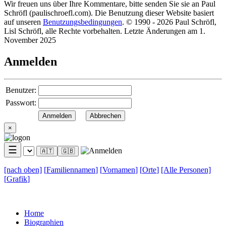
Wir freuen uns über Ihre Kommentare, bitte senden Sie sie an Paul
Schröfl
(pauli
schroefl.com)
. Die Benutzung dieser Website basiert
auf unseren
Benutzungsbedingungen
. © 1990 - 2026 Paul Schröfl,
Lisl Schröfl, alle Rechte vorbehalten. Letzte Änderungen am 1.
November 2025
Anmelden
Benutzer:
Passwort:
×
☰
🇦🇹
🇬🇧
[nach
oben]
[
Familiennamen
]
[
Vornamen
]
[
Orte
]
[Alle
Personen]
[
Grafik
]
Home
Biographien