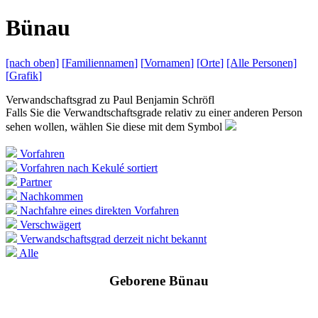
B
ünau
[nach
oben]
[
Familiennamen
]
[
Vornamen
]
[
Orte
]
[Alle
Personen]
[
Grafik
]
Verwandschaftsgrad zu
Paul Benjamin Schröfl
Falls Sie die Verwandtschaftsgrade relativ zu einer anderen Person
sehen wollen, wählen Sie diese mit dem Symbol
Vorfahren
Vorfahren nach Kekulé sortiert
Partner
Nachkommen
Nachfahre eines direkten Vorfahren
Verschwägert
Verwandschaftsgrad derzeit nicht bekannt
Alle
Geborene Bünau