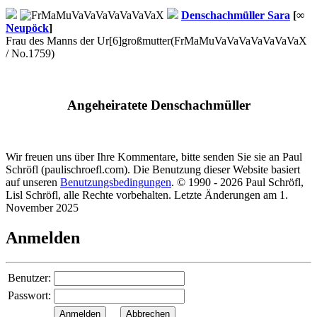
Denschachmüller
Sara
[∞
Neupöck
]
Frau des Manns der Ur[6]großmutter
(FrMaMuVaVaVaVaVaVaVaX
/ No.1759)
Angeheiratete Denschachmüller
Wir freuen uns über Ihre Kommentare, bitte senden Sie sie an Paul
Schröfl
(pauli
schroefl.com)
. Die Benutzung dieser Website basiert
auf unseren
Benutzungsbedingungen
. © 1990 - 2026 Paul Schröfl,
Lisl Schröfl, alle Rechte vorbehalten. Letzte Änderungen am 1.
November 2025
Anmelden
Benutzer:
Passwort: