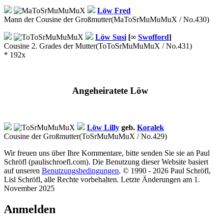
Löw
Fred
Mann der Cousine der Großmutter
(MaToSrMuMuMuX / No.430)
Löw
Susi
[∞
Swofford
]
Cousine 2. Grades der Mutter
(ToToSrMuMuMuX / No.431)
* 192x
Angeheiratete Löw
Löw Lilly
geb.
Koralek
Cousine der Großmutter
(ToSrMuMuMuX / No.429)
Wir freuen uns über Ihre Kommentare, bitte senden Sie sie an Paul
Schröfl
(pauli
schroefl.com)
. Die Benutzung dieser Website basiert
auf unseren
Benutzungsbedingungen
. © 1990 - 2026 Paul Schröfl,
Lisl Schröfl, alle Rechte vorbehalten. Letzte Änderungen am 1.
November 2025
Anmelden