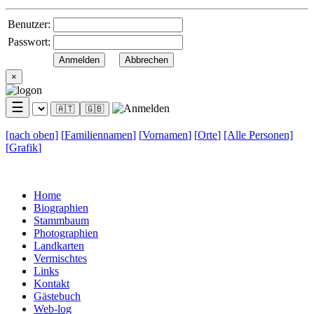
Benutzer:
Passwort:
×
☰
🇦🇹
🇬🇧
[nach
oben]
[
Familiennamen
]
[
Vornamen
]
[
Orte
]
[Alle
Personen]
[
Grafik
]
Home
Biographien
Stammbaum
Photographien
Landkarten
Vermischtes
Links
Kontakt
Gästebuch
Web-log