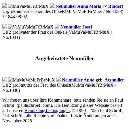
Neumüller
Anna Maria
[∞
Binder
]
Urgroßmutter der Frau des Onkels
(MuVaMuFrBrMuX / No.1028)
* 1844-08-02
Neumüller
Josef
Ur[2]großvater der Frau des Onkels
(VaMuVaMuFrBrMuX /
No.1031)
Angeheiratete Neumüller
Neumüller Anna
geb.
Atzmüller
Ur[2]großmutter der Frau des Onkels
(MuMuVaMuFrBrMuX /
No.1030)
Wir freuen uns über Ihre Kommentare, bitte senden Sie sie an Paul
Schröfl
(pauli
schroefl.com)
. Die Benutzung dieser Website basiert
auf unseren
Benutzungsbedingungen
. © 1990 - 2026 Paul Schröfl,
Lisl Schröfl, alle Rechte vorbehalten. Letzte Änderungen am 1.
November 2025