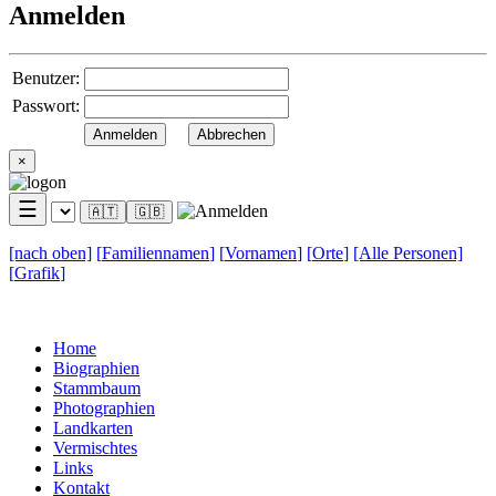
Anmelden
Benutzer:
Passwort:
×
☰
🇦🇹
🇬🇧
[nach
oben]
[
Familiennamen
]
[
Vornamen
]
[
Orte
]
[Alle
Personen]
[
Grafik
]
Home
Biographien
Stammbaum
Photographien
Landkarten
Vermischtes
Links
Kontakt