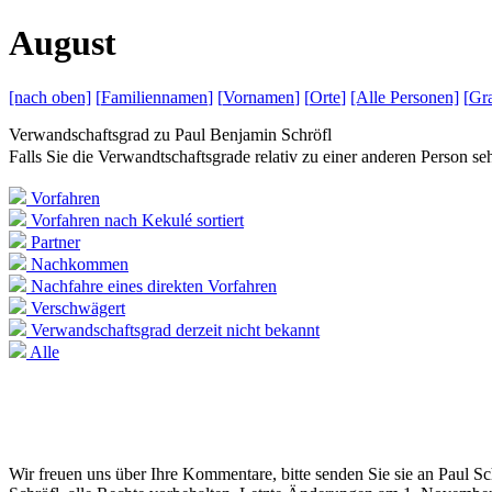
A
ugust
[nach
oben]
[
Familiennamen
]
[
Vornamen
]
[
Orte
]
[Alle
Personen]
[
Gra
Verwandschaftsgrad zu
Paul Benjamin Schröfl
Falls Sie die Verwandtschaftsgrade relativ zu einer anderen Person 
Vorfahren
Vorfahren nach Kekulé sortiert
Partner
Nachkommen
Nachfahre eines direkten Vorfahren
Verschwägert
Verwandschaftsgrad derzeit nicht bekannt
Alle
Wir freuen uns über Ihre Kommentare, bitte senden Sie sie an Paul S