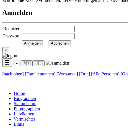
Schröfl, alle Rechte vorbehalten. Letzte Änderungen am 1. Novembe
Anmelden
Benutzer:
Passwort:
×
☰
🇦🇹
🇬🇧
[nach
oben]
[
Familiennamen
]
[
Vornamen
]
[
Orte
]
[Alle
Personen]
[
Gra
Home
Biographien
Stammbaum
Photographien
Landkarten
Vermischtes
Links