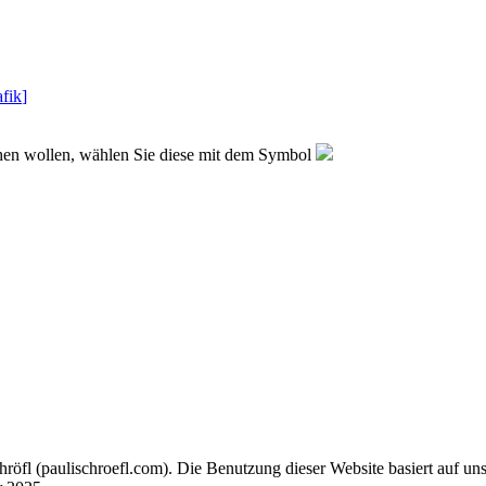
fik
]
sehen wollen, wählen Sie diese mit dem Symbol
chröfl
(pauli
schroefl.com)
. Die Benutzung dieser Website basiert auf un