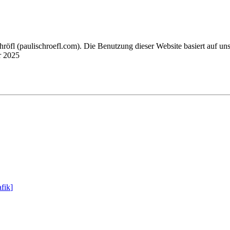
chröfl
(pauli
schroefl.com)
. Die Benutzung dieser Website basiert auf un
r 2025
fik
]