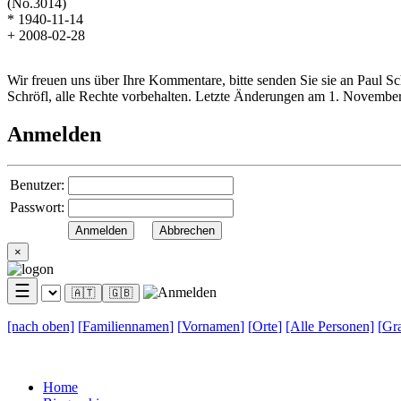
(No.3014)
* 1940-11-14
+ 2008-02-28
Wir freuen uns über Ihre Kommentare, bitte senden Sie sie an Paul S
Schröfl, alle Rechte vorbehalten. Letzte Änderungen am 1. Novembe
Anmelden
Benutzer:
Passwort:
×
☰
🇦🇹
🇬🇧
[nach
oben]
[
Familiennamen
]
[
Vornamen
]
[
Orte
]
[Alle
Personen]
[
Gra
Home