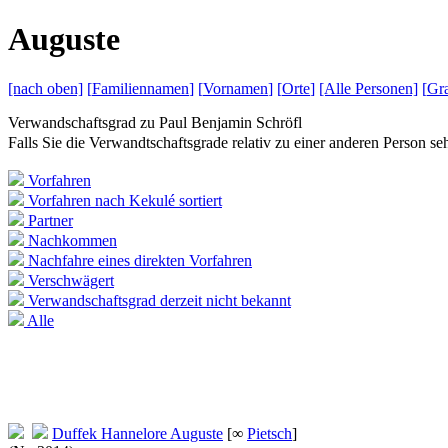
A
uguste
[nach
oben]
[
Familiennamen
]
[
Vornamen
]
[
Orte
]
[Alle
Personen]
[
Gra
Verwandschaftsgrad zu
Paul Benjamin Schröfl
Falls Sie die Verwandtschaftsgrade relativ zu einer anderen Person 
Vorfahren
Vorfahren nach Kekulé sortiert
Partner
Nachkommen
Nachfahre eines direkten Vorfahren
Verschwägert
Verwandschaftsgrad derzeit nicht bekannt
Alle
Duffek
Hannelore Auguste
[∞
Pietsch
]