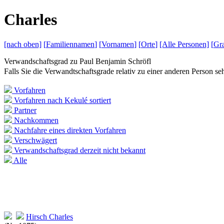
C
harles
[nach
oben]
[
Familiennamen
]
[
Vornamen
]
[
Orte
]
[Alle
Personen]
[
Gra
Verwandschaftsgrad zu
Paul Benjamin Schröfl
Falls Sie die Verwandtschaftsgrade relativ zu einer anderen Person 
Vorfahren
Vorfahren nach Kekulé sortiert
Partner
Nachkommen
Nachfahre eines direkten Vorfahren
Verschwägert
Verwandschaftsgrad derzeit nicht bekannt
Alle
Hirsch
Charles