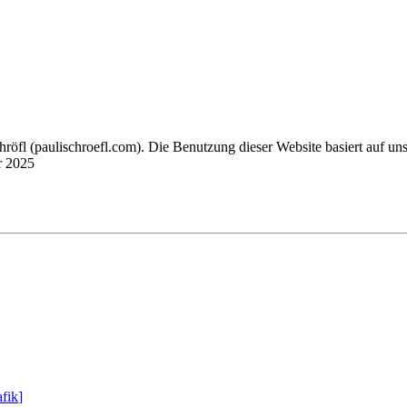
chröfl
(pauli
schroefl.com)
. Die Benutzung dieser Website basiert auf un
r 2025
fik
]