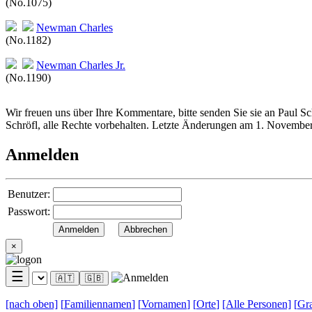
(No.1075)
Newman
Charles
(No.1182)
Newman
Charles Jr.
(No.1190)
Wir freuen uns über Ihre Kommentare, bitte senden Sie sie an Paul S
Schröfl, alle Rechte vorbehalten. Letzte Änderungen am 1. Novembe
Anmelden
Benutzer:
Passwort:
×
☰
🇦🇹
🇬🇧
[nach
oben]
[
Familiennamen
]
[
Vornamen
]
[
Orte
]
[Alle
Personen]
[
Gra