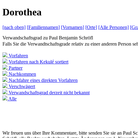
D
orothea
[nach
oben]
[
Familiennamen
]
[
Vornamen
]
[
Orte
]
[Alle
Personen]
[
Gra
Verwandschaftsgrad zu
Paul Benjamin Schröfl
Falls Sie die Verwandtschaftsgrade relativ zu einer anderen Person 
Vorfahren
Vorfahren nach Kekulé sortiert
Partner
Nachkommen
Nachfahre eines direkten Vorfahren
Verschwägert
Verwandschaftsgrad derzeit nicht bekannt
Alle
Wir freuen uns über Ihre Kommentare, bitte senden Sie sie an Paul S