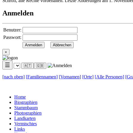
Schröfl, alle Rechte vorbehalten. Letzte Änderungen am 1. Novembe
Anmelden
Benutzer:
Passwort:
×
☰
🇦🇹
🇬🇧
[nach
oben]
[
Familiennamen
]
[
Vornamen
]
[
Orte
]
[Alle
Personen]
[
Gra
Home
Biographien
Stammbaum
Photographien
Landkarten
Vermischtes
Links