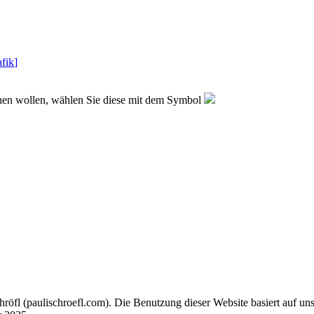
fik
]
sehen wollen, wählen Sie diese mit dem Symbol
chröfl
(pauli
schroefl.com)
. Die Benutzung dieser Website basiert auf un