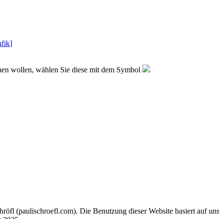
fik
]
sehen wollen, wählen Sie diese mit dem Symbol
chröfl
(pauli
schroefl.com)
. Die Benutzung dieser Website basiert auf un