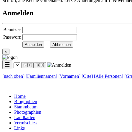
Schröfl, alle Rechte vorbehalten. Letzte Änderungen am 1. Novembe
Anmelden
Benutzer:
Passwort:
×
☰
🇦🇹
🇬🇧
[nach
oben]
[
Familiennamen
]
[
Vornamen
]
[
Orte
]
[Alle
Personen]
[
Gra
Home
Biographien
Stammbaum
Photographien
Landkarten
Vermischtes
Links