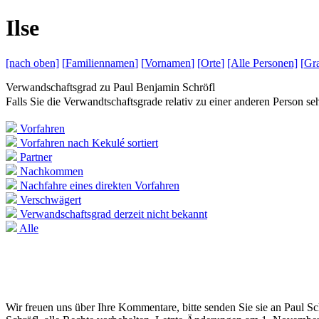
I
lse
[nach
oben]
[
Familiennamen
]
[
Vornamen
]
[
Orte
]
[Alle
Personen]
[
Gra
Verwandschaftsgrad zu
Paul Benjamin Schröfl
Falls Sie die Verwandtschaftsgrade relativ zu einer anderen Person 
Vorfahren
Vorfahren nach Kekulé sortiert
Partner
Nachkommen
Nachfahre eines direkten Vorfahren
Verschwägert
Verwandschaftsgrad derzeit nicht bekannt
Alle
Wir freuen uns über Ihre Kommentare, bitte senden Sie sie an Paul S