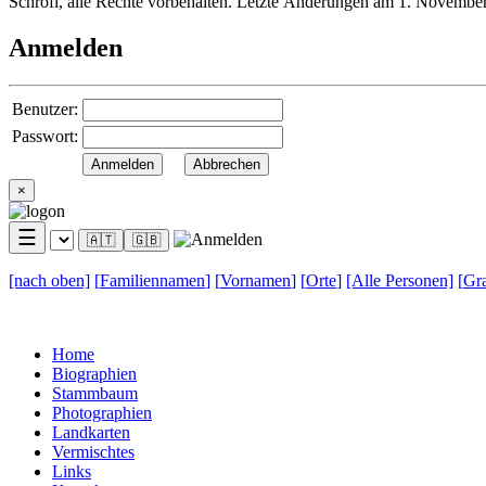
Schröfl, alle Rechte vorbehalten. Letzte Änderungen am 1. Novembe
Anmelden
Benutzer:
Passwort:
×
☰
🇦🇹
🇬🇧
[nach
oben]
[
Familiennamen
]
[
Vornamen
]
[
Orte
]
[Alle
Personen]
[
Gra
Home
Biographien
Stammbaum
Photographien
Landkarten
Vermischtes
Links