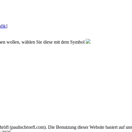
fik
]
sehen wollen, wählen Sie diese mit dem Symbol
chröfl
(pauli
schroefl.com)
. Die Benutzung dieser Website basiert auf un