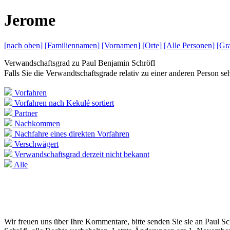
J
erome
[nach
oben]
[
Familiennamen
]
[
Vornamen
]
[
Orte
]
[Alle
Personen]
[
Gra
Verwandschaftsgrad zu
Paul Benjamin Schröfl
Falls Sie die Verwandtschaftsgrade relativ zu einer anderen Person 
Vorfahren
Vorfahren nach Kekulé sortiert
Partner
Nachkommen
Nachfahre eines direkten Vorfahren
Verschwägert
Verwandschaftsgrad derzeit nicht bekannt
Alle
Wir freuen uns über Ihre Kommentare, bitte senden Sie sie an Paul S