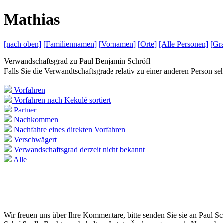
M
athias
[nach
oben]
[
Familiennamen
]
[
Vornamen
]
[
Orte
]
[Alle
Personen]
[
Gra
Verwandschaftsgrad zu
Paul Benjamin Schröfl
Falls Sie die Verwandtschaftsgrade relativ zu einer anderen Person 
Vorfahren
Vorfahren nach Kekulé sortiert
Partner
Nachkommen
Nachfahre eines direkten Vorfahren
Verschwägert
Verwandschaftsgrad derzeit nicht bekannt
Alle
Wir freuen uns über Ihre Kommentare, bitte senden Sie sie an Paul S