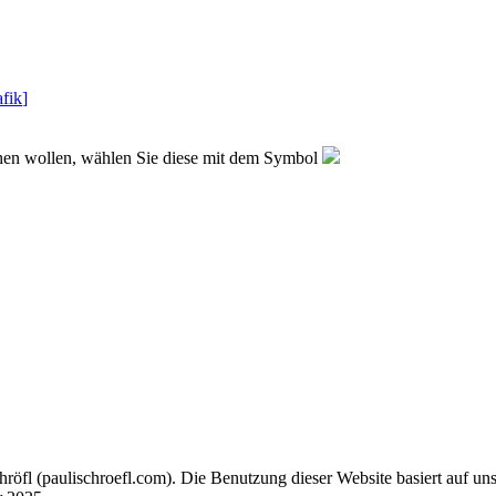
fik
]
sehen wollen, wählen Sie diese mit dem Symbol
chröfl
(pauli
schroefl.com)
. Die Benutzung dieser Website basiert auf un