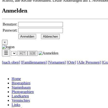
Schröfl, alle Rechte vorbehalten. Letzte Änderungen am 1. Novembe
Anmelden
Benutzer:
Passwort:
×
☰
🇦🇹
🇬🇧
[nach
oben]
[
Familiennamen
]
[
Vornamen
]
[
Orte
]
[Alle
Personen]
[
Gra
Home
Biographien
Stammbaum
Photographien
Landkarten
Vermischtes
Links