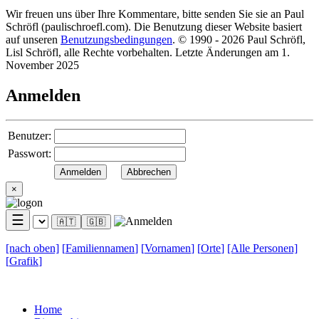
Wir freuen uns über Ihre Kommentare, bitte senden Sie sie an Paul
Schröfl
(pauli
schroefl.com)
. Die Benutzung dieser Website basiert
auf unseren
Benutzungsbedingungen
. © 1990 - 2026 Paul Schröfl,
Lisl Schröfl, alle Rechte vorbehalten. Letzte Änderungen am 1.
November 2025
Anmelden
Benutzer:
Passwort:
×
☰
🇦🇹
🇬🇧
[nach
oben]
[
Familiennamen
]
[
Vornamen
]
[
Orte
]
[Alle
Personen]
[
Grafik
]
Home