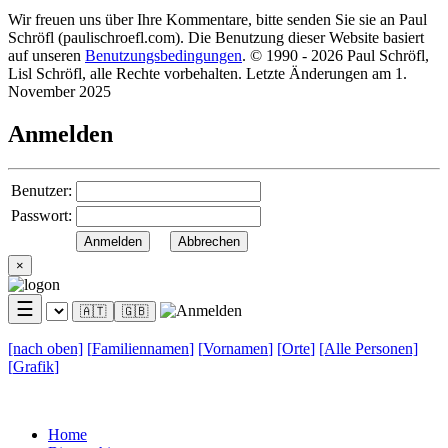
Wir freuen uns über Ihre Kommentare, bitte senden Sie sie an Paul
Schröfl
(pauli
schroefl.com)
. Die Benutzung dieser Website basiert
auf unseren
Benutzungsbedingungen
. © 1990 - 2026 Paul Schröfl,
Lisl Schröfl, alle Rechte vorbehalten. Letzte Änderungen am 1.
November 2025
Anmelden
Benutzer:
Passwort:
×
☰
🇦🇹
🇬🇧
[nach
oben]
[
Familiennamen
]
[
Vornamen
]
[
Orte
]
[Alle
Personen]
[
Grafik
]
Home