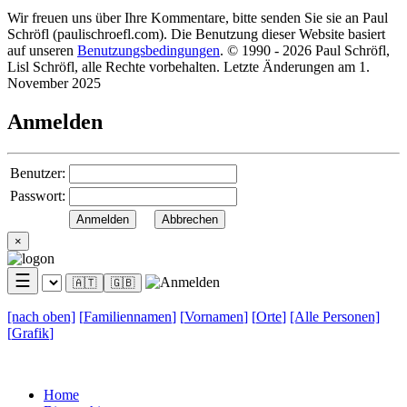
Wir freuen uns über Ihre Kommentare, bitte senden Sie sie an Paul
Schröfl
(pauli
schroefl.com)
. Die Benutzung dieser Website basiert
auf unseren
Benutzungsbedingungen
. © 1990 - 2026 Paul Schröfl,
Lisl Schröfl, alle Rechte vorbehalten. Letzte Änderungen am 1.
November 2025
Anmelden
Benutzer:
Passwort:
×
☰
🇦🇹
🇬🇧
[nach
oben]
[
Familiennamen
]
[
Vornamen
]
[
Orte
]
[Alle
Personen]
[
Grafik
]
Home