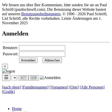
Wir freuen uns über Ihre Kommentare, bitte senden Sie sie an Paul
Schröfl
(pauli
schroefl.com)
. Die Benutzung dieser Website basiert
auf unseren
Benutzungsbedingungen
. © 1990 - 2026 Paul Schröfl,
Lisl Schröfl, alle Rechte vorbehalten. Letzte Änderungen am 1.
November 2025
Anmelden
Benutzer:
Passwort:
×
☰
🇦🇹
🇬🇧
[nach
oben]
[
Familiennamen
]
[
Vornamen
]
[
Orte
]
[Alle
Personen]
[
Grafik
]
Home