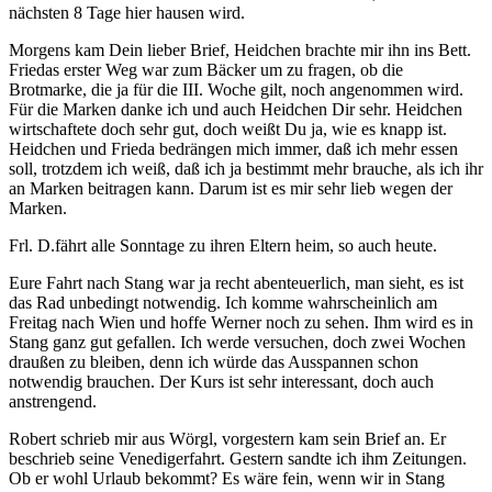
nächsten 8 Tage hier hausen wird.
Morgens kam Dein lieber Brief, Heidchen brachte mir ihn ins Bett.
Friedas erster Weg war zum Bäcker um zu fragen, ob die
Brotmarke, die ja für die III. Woche gilt, noch angenommen wird.
Für die Marken danke ich und auch Heidchen Dir sehr. Heidchen
wirtschaftete doch sehr gut, doch weißt Du ja, wie es knapp ist.
Heidchen und Frieda bedrängen mich immer, daß ich mehr essen
soll, trotzdem ich weiß, daß ich ja bestimmt mehr brauche, als ich ihr
an Marken beitragen kann. Darum ist es mir sehr lieb wegen der
Marken.
Frl. D.fährt alle Sonntage zu ihren Eltern heim, so auch heute.
Eure Fahrt nach Stang war ja recht abenteuerlich, man sieht, es ist
das Rad unbedingt notwendig. Ich komme wahrscheinlich am
Freitag nach Wien und hoffe Werner noch zu sehen. Ihm wird es in
Stang ganz gut gefallen. Ich werde versuchen, doch zwei Wochen
draußen zu bleiben, denn ich würde das Ausspannen schon
notwendig brauchen. Der Kurs ist sehr interessant, doch auch
anstrengend.
Robert schrieb mir aus Wörgl, vorgestern kam sein Brief an. Er
beschrieb seine Venedigerfahrt. Gestern sandte ich ihm Zeitungen.
Ob er wohl Urlaub bekommt? Es wäre fein, wenn wir in Stang