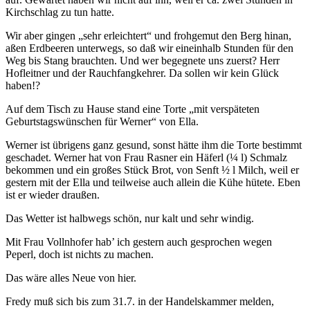
Kirchschlag zu tun hatte.
Wir aber gingen „sehr erleichtert“ und frohgemut den Berg hinan,
aßen Erdbeeren unterwegs, so daß wir eineinhalb Stunden für den
Weg bis Stang brauchten. Und wer begegnete uns zuerst? Herr
Hofleitner und der Rauchfangkehrer. Da sollen wir kein Glück
haben!?
Auf dem Tisch zu Hause stand eine Torte „mit verspäteten
Geburtstagswünschen für Werner“ von Ella.
Werner ist übrigens ganz gesund, sonst hätte ihm die Torte bestimmt
geschadet. Werner hat von Frau Rasner ein Häferl (¼ l) Schmalz
bekommen und ein großes Stück Brot, von Senft ½ l Milch, weil er
gestern mit der Ella und teilweise auch allein die Kühe hütete. Eben
ist er wieder draußen.
Das Wetter ist halbwegs schön, nur kalt und sehr windig.
Mit Frau Vollnhofer hab’ ich gestern auch gesprochen wegen
Peperl, doch ist nichts zu machen.
Das wäre alles Neue von hier.
Fredy muß sich bis zum 31.7. in der Handelskammer melden,