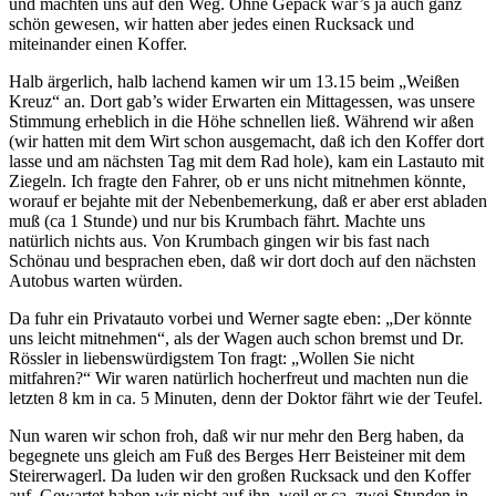
und machten uns auf den Weg. Ohne Gepäck wär’s ja auch ganz
schön gewesen, wir hatten aber jedes einen Rucksack und
miteinander einen Koffer.
Halb ärgerlich, halb lachend kamen wir um 13.15 beim „Weißen
Kreuz“ an. Dort gab’s wider Erwarten ein Mittagessen, was unsere
Stimmung erheblich in die Höhe schnellen ließ. Während wir aßen
(wir hatten mit dem Wirt schon ausgemacht, daß ich den Koffer dort
lasse und am nächsten Tag mit dem Rad hole), kam ein Lastauto mit
Ziegeln. Ich fragte den Fahrer, ob er uns nicht mitnehmen könnte,
worauf er bejahte mit der Nebenbemerkung, daß er aber erst abladen
muß (ca 1 Stunde) und nur bis Krumbach fährt. Machte uns
natürlich nichts aus. Von Krumbach gingen wir bis fast nach
Schönau und besprachen eben, daß wir dort doch auf den nächsten
Autobus warten würden.
Da fuhr ein Privatauto vorbei und Werner sagte eben: „Der könnte
uns leicht mitnehmen“, als der Wagen auch schon bremst und Dr.
Rössler in liebenswürdigstem Ton fragt: „Wollen Sie nicht
mitfahren?“ Wir waren natürlich hocherfreut und machten nun die
letzten 8 km in ca. 5 Minuten, denn der Doktor fährt wie der Teufel.
Nun waren wir schon froh, daß wir nur mehr den Berg haben, da
begegnete uns gleich am Fuß des Berges Herr Beisteiner mit dem
Steirerwagerl. Da luden wir den großen Rucksack und den Koffer
auf. Gewartet haben wir nicht auf ihn, weil er ca. zwei Stunden in