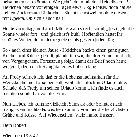
beisammen sein könnten. Wie geht’s denn mit den Heidelbeeren?
Heidchen bekam vor einigen Tagen etwa 5 kg Ribisel, doch hat sie
keinen Zucker zum Einkochen. Sie tat’s einstweilen ohne diesen,
mit Opekta. Ob sich’s auch hält?
Heute vormittags und auch Mittag war es recht sonnig, jetzt geht die
Sonne wieder fort - und gleich ist’s kühl. Hoffentlich hattet Ihr
schönes Wetter, denn hier regnete es bis gestern jeden Tag.
So - nach einer kleinen Jause - Heidchen backte einen ganz guten
Kuchen mit Ribisel gefüllt, plauderten wir, die drei Frauen und ich,
von Vergangenem. Fortsetzung folgt, damit der Brief noch heute
weggeht, denn nach Stang dauert es hübsch lang.
An Fredy schrieb ich, daß er die Lebensmittelmarken für die
Werksküche nicht abgeben soll, weil ich ja doch in Urlaub fahre.
Schade, daß Fredy um seinen Urlaub kommt, ich finde es auch
reichlich sonderbar von der Firma.
Nun Liebes, ich komme vielleicht Samstag oder Sonntag nach
Stang, wenn nichts dazwischen kommt. Von hier die herzlichsten
Grüße und Küsse. Auf Wiedersehen! Viele innige Busserl
Dein Robert
Wien, den 19.8.42