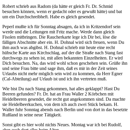
Robert schrieb aus Radom (da hätte er gleich Fr. Dr. Schmid
besuchen können, wenn er gedacht oder es gewußt hätte) und bat
um ein Durchschreibheft. Habe es gleich gesendet.
Peperl mußte ich für Sonntag absagen, da ich in Kritzendorf sein
werde und die Leitungen mit Fritz mache. Werde dann gleich
Fisolen mitbringen. Die Raucherkarte lege ich Dir bei, löse die
fälligen Abschnitte aber ein. H. Dohnal wird sich freuen, wenn Du
ihm auch was abgibst. H. Dohnal schrieb mir heute eine recht
hübsche Karte aus Kirchschlag, auf der die Straße nach Stang fast
durchwegs zu sehen ist, mit allen bekannten Einzelheiten. Er wird
Dich besuchen. Na, das wird wohl schon geschehen sein. Grüße ihn
und seine Frau bitte und sage ihm, daß es mir in der Zeit seines
Urlaubs nicht mehr möglich sein wird zu kommen, da Herr Egner
(Cal-Abteilung) auf Urlaub ist und ich ihn vertreten muß.
Wie bist Du nach Stang gekommen, hat alles geklappt? Hast Du
Beeren gefunden? Fr. Dr. hat an Frau Waller 2 Körbchen mit
Heidelbeeren gesendet, die recht gut angekommen sind. Da machte
sie Heidelbeerkuchen, von dem ich auch zwei Stück bekam. H.
Waller fuhr Sonntag abends nach Berlin und von dort in das besetzte
Rußland in seine neue Tätigkeit.
Sonst gibt es hier wohl nichts Neues. Montag war ich bei Rudolf,
aber auch dort alles beim Alten.