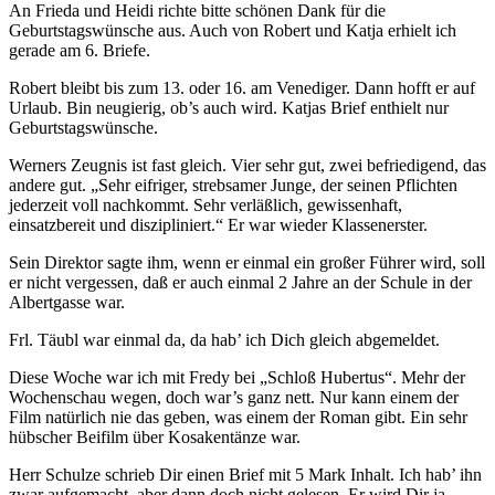
An Frieda und Heidi richte bitte schönen Dank für die
Geburtstagswünsche aus. Auch von Robert und Katja erhielt ich
gerade am 6. Briefe.
Robert bleibt bis zum 13. oder 16. am Venediger. Dann hofft er auf
Urlaub. Bin neugierig, ob’s auch wird. Katjas Brief enthielt nur
Geburtstagswünsche.
Werners Zeugnis ist fast gleich. Vier sehr gut, zwei befriedigend, das
andere gut. „Sehr eifriger, strebsamer Junge, der seinen Pflichten
jederzeit voll nachkommt. Sehr verläßlich, gewissenhaft,
einsatzbereit und diszipliniert.“ Er war wieder Klassenerster.
Sein Direktor sagte ihm, wenn er einmal ein großer Führer wird, soll
er nicht vergessen, daß er auch einmal 2 Jahre an der Schule in der
Albertgasse war.
Frl. Täubl war einmal da, da hab’ ich Dich gleich abgemeldet.
Diese Woche war ich mit Fredy bei „Schloß Hubertus“. Mehr der
Wochenschau wegen, doch war’s ganz nett. Nur kann einem der
Film natürlich nie das geben, was einem der Roman gibt. Ein sehr
hübscher Beifilm über Kosakentänze war.
Herr Schulze schrieb Dir einen Brief mit 5 Mark Inhalt. Ich hab’ ihn
zwar aufgemacht, aber dann doch nicht gelesen. Er wird Dir ja