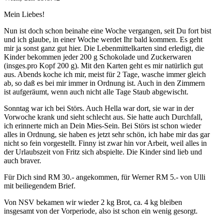
Mein Liebes!
Nun ist doch schon beinahe eine Woche vergangen, seit Du fort bist
und ich glaube, in einer Woche werdet Ihr bald kommen. Es geht
mir ja sonst ganz gut hier. Die Lebenmittelkarten sind erledigt, die
Kinder bekommen jeder 200 g Schokolade und Zuckerwaren
(insges.pro Kopf 200 g). Mit den Karten geht es mir natürlich gut
aus. Abends koche ich mir, meist für 2 Tage, wasche immer gleich
ab, so daß es bei mir immer in Ordnung ist. Auch in den Zimmern
ist aufgeräumt, wenn auch nicht alle Tage Staub abgewischt.
Sonntag war ich bei Störs. Auch Hella war dort, sie war in der
Vorwoche krank und sieht schlecht aus. Sie hatte auch Durchfall,
ich erinnerte mich an Dein Mies-Sein. Bei Störs ist schon wieder
alles in Ordnung, sie haben es jetzt sehr schön, ich habe mir das gar
nicht so fein vorgestellt. Finny ist zwar hin vor Arbeit, weil alles in
der Urlaubszeit von Fritz sich abspielte. Die Kinder sind lieb und
auch braver.
Für Dich sind RM 30.- angekommen, für Werner RM 5.- von Ulli
mit beiliegendem Brief.
Von NSV bekamen wir wieder 2 kg Brot, ca. 4 kg bleiben
insgesamt von der Vorperiode, also ist schon ein wenig gesorgt.