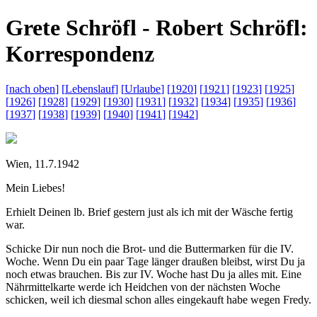
G
rete
S
chröfl -
R
obert
S
chröfl:
K
orrespondenz
[
nach oben
]
[
Lebenslauf
]
[
Urlaube
]
[
1920
]
[
1921
]
[
1923
]
[
1925
]
[
1926
]
[
1928
]
[
1929
]
[
1930
]
[
1931
]
[
1932
]
[
1934
]
[
1935
]
[
1936
]
[
1937
]
[
1938
]
[
1939
]
[
1940
]
[
1941
]
[
1942
]
Wien, 11.7.1942
Mein Liebes!
Erhielt Deinen lb. Brief gestern just als ich mit der Wäsche fertig
war.
Schicke Dir nun noch die Brot- und die Buttermarken für die IV.
Woche. Wenn Du ein paar Tage länger draußen bleibst, wirst Du ja
noch etwas brauchen. Bis zur IV. Woche hast Du ja alles mit. Eine
Nährmittelkarte werde ich Heidchen von der nächsten Woche
schicken, weil ich diesmal schon alles eingekauft habe wegen Fredy.