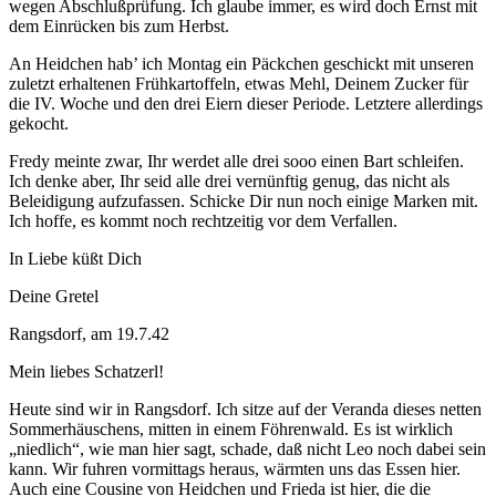
wegen Abschlußprüfung. Ich glaube immer, es wird doch Ernst mit
dem Einrücken bis zum Herbst.
An Heidchen hab’ ich Montag ein Päckchen geschickt mit unseren
zuletzt erhaltenen Frühkartoffeln, etwas Mehl, Deinem Zucker für
die IV. Woche und den drei Eiern dieser Periode. Letztere allerdings
gekocht.
Fredy meinte zwar, Ihr werdet alle drei sooo einen Bart schleifen.
Ich denke aber, Ihr seid alle drei vernünftig genug, das nicht als
Beleidigung aufzufassen. Schicke Dir nun noch einige Marken mit.
Ich hoffe, es kommt noch rechtzeitig vor dem Verfallen.
In Liebe küßt Dich
Deine Gretel
Rangsdorf, am 19.7.42
Mein liebes Schatzerl!
Heute sind wir in Rangsdorf. Ich sitze auf der Veranda dieses netten
Sommerhäuschens, mitten in einem Föhrenwald. Es ist wirklich
„niedlich“, wie man hier sagt, schade, daß nicht Leo noch dabei sein
kann. Wir fuhren vormittags heraus, wärmten uns das Essen hier.
Auch eine Cousine von Heidchen und Frieda ist hier, die die