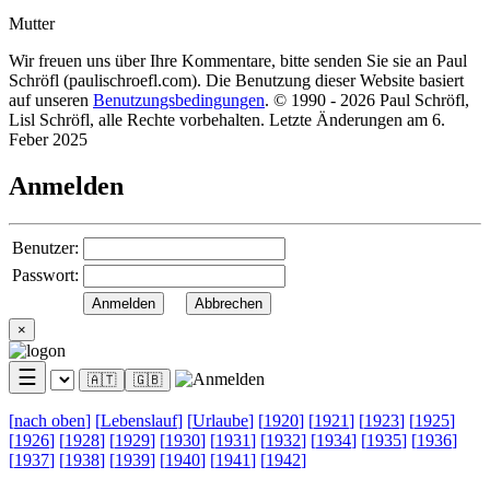
Mutter
Wir freuen uns über Ihre Kommentare, bitte senden Sie sie an Paul
Schröfl
(pauli
schroefl.com)
. Die Benutzung dieser Website basiert
auf unseren
Benutzungsbedingungen
. © 1990 - 2026 Paul Schröfl,
Lisl Schröfl, alle Rechte vorbehalten. Letzte Änderungen am 6.
Feber 2025
Anmelden
Benutzer:
Passwort:
×
☰
🇦🇹
🇬🇧
[
nach oben
]
[
Lebenslauf
]
[
Urlaube
]
[
1920
]
[
1921
]
[
1923
]
[
1925
]
[
1926
]
[
1928
]
[
1929
]
[
1930
]
[
1931
]
[
1932
]
[
1934
]
[
1935
]
[
1936
]
[
1937
]
[
1938
]
[
1939
]
[
1940
]
[
1941
]
[
1942
]