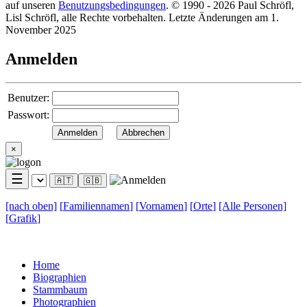
auf unseren
Benutzungsbedingungen
. © 1990 - 2026 Paul Schröfl,
Lisl Schröfl, alle Rechte vorbehalten. Letzte Änderungen am 1.
November 2025
Anmelden
Benutzer:
Passwort:
×
☰
🇦🇹
🇬🇧
[nach
oben]
[
Familiennamen
]
[
Vornamen
]
[
Orte
]
[Alle
Personen]
[
Grafik
]
Home
Biographien
Stammbaum
Photographien