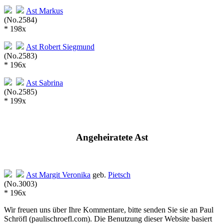
Ast
Markus
(No.2584)
* 198x
Ast
Robert Siegmund
(No.2583)
* 196x
Ast
Sabrina
(No.2585)
* 199x
Angeheiratete Ast
Ast Margit Veronika
geb.
Pietsch
(No.3003)
* 196x
Wir freuen uns über Ihre Kommentare, bitte senden Sie sie an Paul
Schröfl
(pauli
schroefl.com)
. Die Benutzung dieser Website basiert