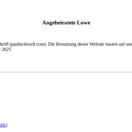
Angeheiratete Lowe
chröfl
(pauli
schroefl.com)
. Die Benutzung dieser Website basiert auf un
r 2025
fik
]