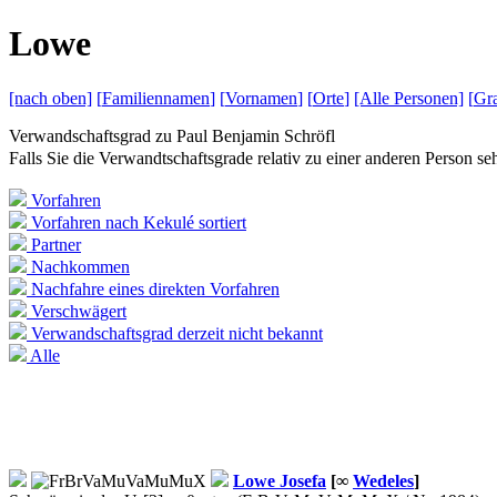
L
owe
[nach
oben]
[
Familiennamen
]
[
Vornamen
]
[
Orte
]
[Alle
Personen]
[
Gra
Verwandschaftsgrad zu
Paul Benjamin Schröfl
Falls Sie die Verwandtschaftsgrade relativ zu einer anderen Person 
Vorfahren
Vorfahren nach Kekulé sortiert
Partner
Nachkommen
Nachfahre eines direkten Vorfahren
Verschwägert
Verwandschaftsgrad derzeit nicht bekannt
Alle
Lowe
Josefa
[∞
Wedeles
]