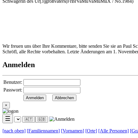
Schwägerin des Ur[3]großvaters
(FrBrVaMuVaMuMuX / No.1984)
Wir freuen uns über Ihre Kommentare, bitte senden Sie sie an Paul S
Schröfl, alle Rechte vorbehalten. Letzte Änderungen am 1. Novembe
Anmelden
Benutzer:
Passwort:
×
☰
🇦🇹
🇬🇧
[nach
oben]
[
Familiennamen
]
[
Vornamen
]
[
Orte
]
[Alle
Personen]
[
Gra