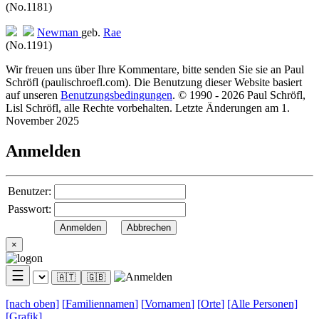
(No.1181)
Newman
geb.
Rae
(No.1191)
Wir freuen uns über Ihre Kommentare, bitte senden Sie sie an Paul
Schröfl
(pauli
schroefl.com)
. Die Benutzung dieser Website basiert
auf unseren
Benutzungsbedingungen
. © 1990 - 2026 Paul Schröfl,
Lisl Schröfl, alle Rechte vorbehalten. Letzte Änderungen am 1.
November 2025
Anmelden
Benutzer:
Passwort:
×
☰
🇦🇹
🇬🇧
[nach
oben]
[
Familiennamen
]
[
Vornamen
]
[
Orte
]
[Alle
Personen]
[
Grafik
]