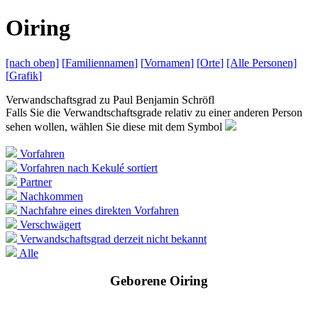
O
iring
[nach
oben]
[
Familiennamen
]
[
Vornamen
]
[
Orte
]
[Alle
Personen]
[
Grafik
]
Verwandschaftsgrad zu
Paul Benjamin Schröfl
Falls Sie die Verwandtschaftsgrade relativ zu einer anderen Person
sehen wollen, wählen Sie diese mit dem Symbol
Vorfahren
Vorfahren nach Kekulé sortiert
Partner
Nachkommen
Nachfahre eines direkten Vorfahren
Verschwägert
Verwandschaftsgrad derzeit nicht bekannt
Alle
Geborene Oiring