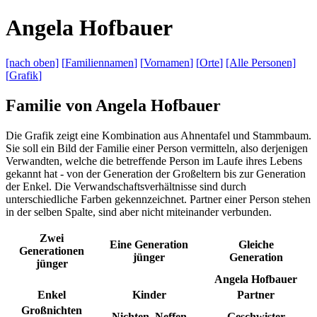
A
ngela
H
ofbauer
[nach
oben]
[
Familiennamen
]
[
Vornamen
]
[
Orte
]
[Alle
Personen]
[
Grafik
]
Familie von Angela Hofbauer
Die Grafik zeigt eine Kombination aus Ahnentafel und Stammbaum.
Sie soll ein Bild der Familie einer Person vermitteln, also derjenigen
Verwandten, welche die betreffende Person im Laufe ihres Lebens
gekannt hat - von der Generation der Großeltern bis zur Generation
der Enkel. Die Verwandschaftsverhältnisse sind durch
unterschiedliche Farben gekennzeichnet. Partner einer Person stehen
in der selben Spalte, sind aber nicht miteinander verbunden.
Zwei
Eine Generation
Gleiche
Generationen
jünger
Generation
jünger
Angela Hofbauer
Enkel
Kinder
Partner
Großnichten
Nichten, Neffen
Geschwister