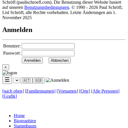
Schröfl
(pauli
schroefl.com)
. Die Benutzung dieser Website basiert
auf unseren
Benutzungsbedingungen
. © 1990 - 2026 Paul Schröfl,
Lisl Schröfl, alle Rechte vorbehalten. Letzte Änderungen am 1.
November 2025
Anmelden
Benutzer:
Passwort:
×
☰
🇦🇹
🇬🇧
[nach
oben]
[
Familiennamen
]
[
Vornamen
]
[
Orte
]
[Alle
Personen]
[
Grafik
]
Home
Biographien
Stammbaum