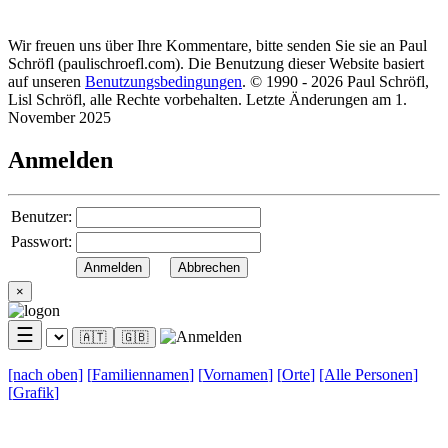
Wir freuen uns über Ihre Kommentare, bitte senden Sie sie an Paul
Schröfl
(pauli
schroefl.com)
. Die Benutzung dieser Website basiert
auf unseren
Benutzungsbedingungen
. © 1990 - 2026 Paul Schröfl,
Lisl Schröfl, alle Rechte vorbehalten. Letzte Änderungen am 1.
November 2025
Anmelden
Benutzer:
Passwort:
×
☰
🇦🇹
🇬🇧
[nach
oben]
[
Familiennamen
]
[
Vornamen
]
[
Orte
]
[Alle
Personen]
[
Grafik
]