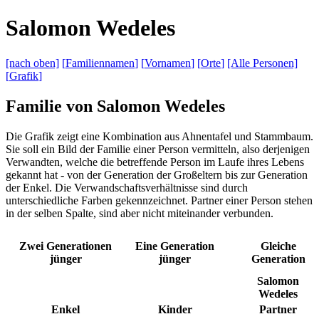
S
alomon
W
edeles
[nach
oben]
[
Familiennamen
]
[
Vornamen
]
[
Orte
]
[Alle
Personen]
[
Grafik
]
Familie von Salomon Wedeles
Die Grafik zeigt eine Kombination aus Ahnentafel und Stammbaum.
Sie soll ein Bild der Familie einer Person vermitteln, also derjenigen
Verwandten, welche die betreffende Person im Laufe ihres Lebens
gekannt hat - von der Generation der Großeltern bis zur Generation
der Enkel. Die Verwandschaftsverhältnisse sind durch
unterschiedliche Farben gekennzeichnet. Partner einer Person stehen
in der selben Spalte, sind aber nicht miteinander verbunden.
Zwei Generationen
Eine Generation
Gleiche
jünger
jünger
Generation
Salomon
Wedeles
Enkel
Kinder
Partner