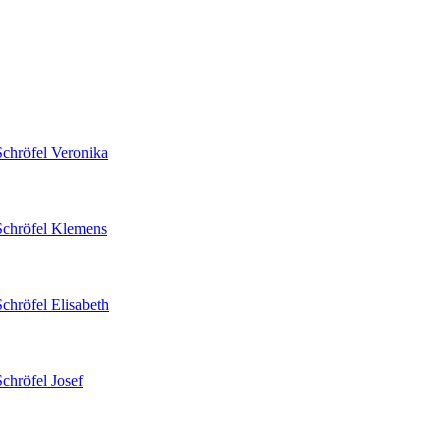
Schröfel
Veronika
Schröfel
Klemens
Schröfel
Elisabeth
Schröfel
Josef