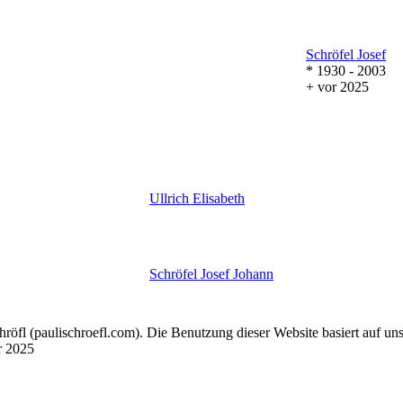
Schröfel
Josef
* 1930 - 2003
+ vor 2025
Ullrich
Elisabeth
Schröfel
Josef Johann
chröfl
(pauli
schroefl.com)
. Die Benutzung dieser Website basiert auf un
r 2025