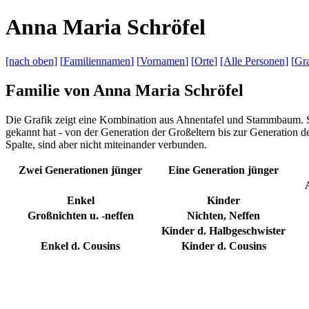
A
nna
M
aria
S
chröfel
[nach
oben]
[
Familiennamen
]
[
Vornamen
]
[
Orte
]
[Alle
Personen]
[
Gra
Familie von Anna Maria Schröfel
Die Grafik zeigt eine Kombination aus Ahnentafel und Stammbaum. Sie
gekannt hat - von der Generation der Großeltern bis zur Generation d
Spalte, sind aber nicht miteinander verbunden.
Zwei Generationen jünger
Eine Generation jünger
Enkel
Kinder
Großnichten u. -neffen
Nichten, Neffen
Kinder d. Halbgeschwister
Enkel d. Cousins
Kinder d. Cousins