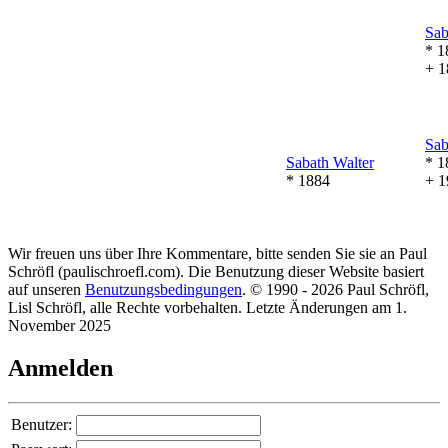
Sab
* 1
+ 1
Sab
Sabath
Walter
* 1
* 1884
+ 1
Wir freuen uns über Ihre Kommentare, bitte senden Sie sie an Paul
Schröfl
(pauli
schroefl.com)
. Die Benutzung dieser Website basiert
auf unseren
Benutzungsbedingungen
. © 1990 - 2026 Paul Schröfl,
Lisl Schröfl, alle Rechte vorbehalten. Letzte Änderungen am 1.
November 2025
Anmelden
Benutzer: