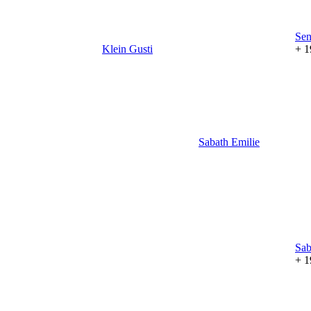
Sen
Klein
Gusti
+ 1
Sabath
Emilie
Sab
+ 1