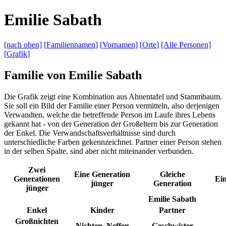
E
milie
S
abath
[nach
oben]
[
Familiennamen
]
[
Vornamen
]
[
Orte
]
[Alle
Personen]
[
Grafik
]
Familie von Emilie Sabath
Die Grafik zeigt eine Kombination aus Ahnentafel und Stammbaum.
Sie soll ein Bild der Familie einer Person vermitteln, also derjenigen
Verwandten, welche die betreffende Person im Laufe ihres Lebens
gekannt hat - von der Generation der Großeltern bis zur Generation
der Enkel. Die Verwandschaftsverhältnisse sind durch
unterschiedliche Farben gekennzeichnet. Partner einer Person stehen
in der selben Spalte, sind aber nicht miteinander verbunden.
Zwei
Eine Generation
Gleiche
Generationen
Ein
jünger
Generation
jünger
Emilie Sabath
Enkel
Kinder
Partner
Großnichten
Nichten, Neffen
Geschwister