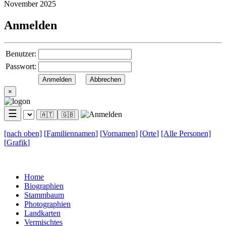
November 2025
Anmelden
Benutzer:
Passwort:
×
☰
🇦🇹
🇬🇧
[nach
oben]
[
Familiennamen
]
[
Vornamen
]
[
Orte
]
[Alle
Personen]
[
Grafik
]
Home
Biographien
Stammbaum
Photographien
Landkarten
Vermischtes