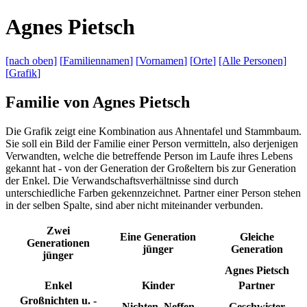
A
gnes
P
ietsch
[nach
oben]
[
Familiennamen
]
[
Vornamen
]
[
Orte
]
[Alle
Personen]
[
Grafik
]
Familie von Agnes Pietsch
Die Grafik zeigt eine Kombination aus Ahnentafel und Stammbaum.
Sie soll ein Bild der Familie einer Person vermitteln, also derjenigen
Verwandten, welche die betreffende Person im Laufe ihres Lebens
gekannt hat - von der Generation der Großeltern bis zur Generation
der Enkel. Die Verwandschaftsverhältnisse sind durch
unterschiedliche Farben gekennzeichnet. Partner einer Person stehen
in der selben Spalte, sind aber nicht miteinander verbunden.
Zwei
Eine Generation
Gleiche
Generationen
jünger
Generation
jünger
Agnes Pietsch
Enkel
Kinder
Partner
Großnichten u. -
Nichten, Neffen
Geschwister