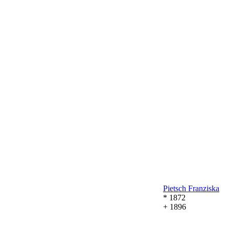
Pietsch
Franziska
* 1872
+ 1896