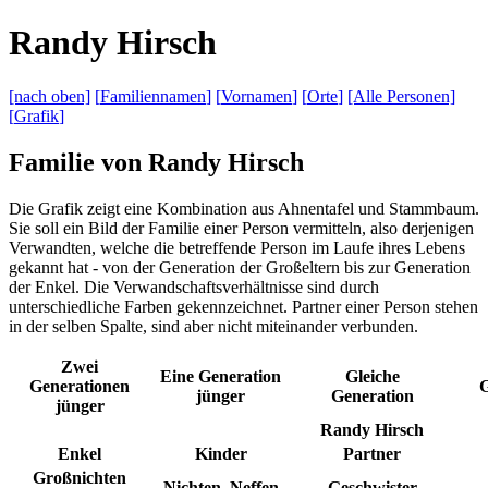
R
andy
H
irsch
[nach
oben]
[
Familiennamen
]
[
Vornamen
]
[
Orte
]
[Alle
Personen]
[
Grafik
]
Familie von Randy Hirsch
Die Grafik zeigt eine Kombination aus Ahnentafel und Stammbaum.
Sie soll ein Bild der Familie einer Person vermitteln, also derjenigen
Verwandten, welche die betreffende Person im Laufe ihres Lebens
gekannt hat - von der Generation der Großeltern bis zur Generation
der Enkel. Die Verwandschaftsverhältnisse sind durch
unterschiedliche Farben gekennzeichnet. Partner einer Person stehen
in der selben Spalte, sind aber nicht miteinander verbunden.
Zwei
Eine Generation
Gleiche
Generationen
G
jünger
Generation
jünger
Randy Hirsch
Enkel
Kinder
Partner
Großnichten
Nichten, Neffen
Geschwister