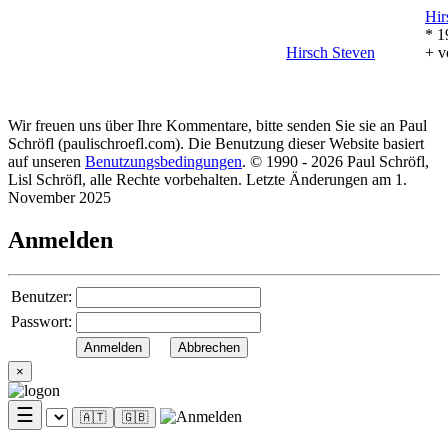
Hir
* 1
Hirsch
Steven
+ v
Wir freuen uns über Ihre Kommentare, bitte senden Sie sie an Paul
Schröfl
(pauli
schroefl.com)
. Die Benutzung dieser Website basiert
auf unseren
Benutzungsbedingungen
. © 1990 - 2026 Paul Schröfl,
Lisl Schröfl, alle Rechte vorbehalten. Letzte Änderungen am 1.
November 2025
Anmelden
Benutzer:
Passwort:
×
☰
🇦🇹
🇬🇧