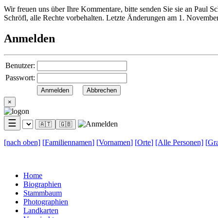
Wir freuen uns über Ihre Kommentare, bitte senden Sie sie an Paul S
Schröfl, alle Rechte vorbehalten. Letzte Änderungen am 1. Novembe
Anmelden
Benutzer:
Passwort:
×
☰
🇦🇹
🇬🇧
[nach
oben]
[
Familiennamen
]
[
Vornamen
]
[
Orte
]
[Alle
Personen]
[
Gra
Home
Biographien
Stammbaum
Photographien
Landkarten