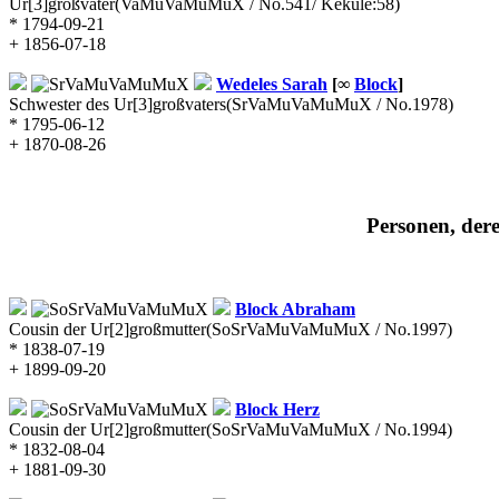
Ur[3]großvater
(VaMuVaMuMuX / No.541/ Kekulé:58)
* 1794-09-21
+ 1856-07-18
Wedeles
Sarah
[∞
Block
]
Schwester des Ur[3]großvaters
(SrVaMuVaMuMuX / No.1978)
* 1795-06-12
+ 1870-08-26
Personen, dere
Block
Abraham
Cousin der Ur[2]großmutter
(SoSrVaMuVaMuMuX / No.1997)
* 1838-07-19
+ 1899-09-20
Block
Herz
Cousin der Ur[2]großmutter
(SoSrVaMuVaMuMuX / No.1994)
* 1832-08-04
+ 1881-09-30