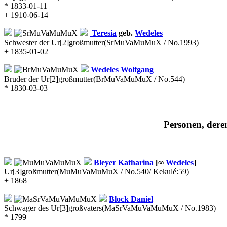
* 1833-01-11
+ 1910-06-14
Teresia
geb.
Wedeles
Schwester der Ur[2]großmutter
(SrMuVaMuMuX / No.1993)
+ 1835-01-02
Wedeles
Wolfgang
Bruder der Ur[2]großmutter
(BrMuVaMuMuX / No.544)
* 1830-03-03
Personen, deren
Bleyer
Katharina
[∞
Wedeles
]
Ur[3]großmutter
(MuMuVaMuMuX / No.540/ Kekulé:59)
+ 1868
Block
Daniel
Schwager des Ur[3]großvaters
(MaSrVaMuVaMuMuX / No.1983)
* 1799