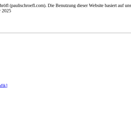
chröfl
(pauli
schroefl.com)
. Die Benutzung dieser Website basiert auf un
r 2025
fik
]