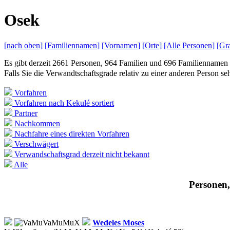
O
sek
[nach
oben]
[
Familiennamen
]
[
Vornamen
]
[
Orte
]
[Alle
Personen]
[
Gra
Es gibt derzeit 2661 Personen, 964 Familien und 696 Familiennamen 
Falls Sie die Verwandtschaftsgrade relativ zu einer anderen Person 
Vorfahren
Vorfahren nach Kekulé sortiert
Partner
Nachkommen
Nachfahre eines direkten Vorfahren
Verschwägert
Verwandschaftsgrad derzeit nicht bekannt
Alle
Personen,
Wedeles
Moses