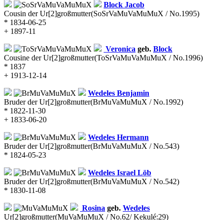
Block
Jacob
Cousin der Ur[2]großmutter
(SoSrVaMuVaMuMuX / No.1995)
* 1834-06-25
+ 1897-11
Veronica
geb.
Block
Cousine der Ur[2]großmutter
(ToSrVaMuVaMuMuX / No.1996)
* 1837
+ 1913-12-14
Wedeles
Benjamin
Bruder der Ur[2]großmutter
(BrMuVaMuMuX / No.1992)
* 1822-11-30
+ 1833-06-20
Wedeles
Hermann
Bruder der Ur[2]großmutter
(BrMuVaMuMuX / No.543)
* 1824-05-23
Wedeles
Israel Löb
Bruder der Ur[2]großmutter
(BrMuVaMuMuX / No.542)
* 1830-11-08
Rosina
geb.
Wedeles
Ur[2]großmutter
(MuVaMuMuX / No.62/ Kekulé:29)