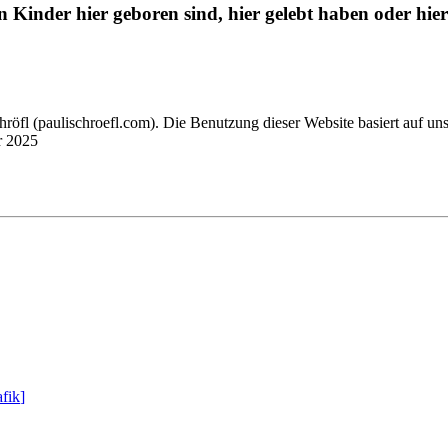
n Kinder hier geboren sind, hier gelebt haben oder hier
chröfl
(pauli
schroefl.com)
. Die Benutzung dieser Website basiert auf un
r 2025
fik
]