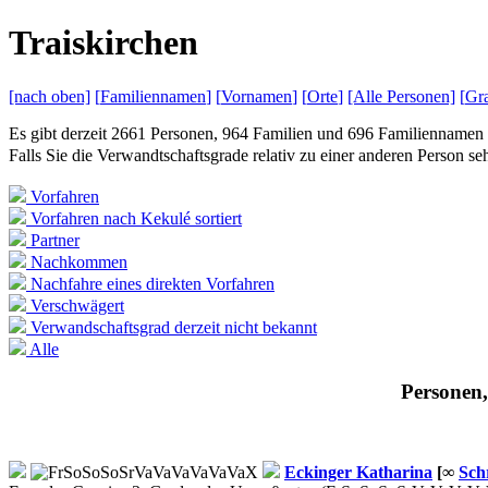
T
raiskirchen
[nach
oben]
[
Familiennamen
]
[
Vornamen
]
[
Orte
]
[Alle
Personen]
[
Gra
Es gibt derzeit 2661 Personen, 964 Familien und 696 Familiennamen 
Falls Sie die Verwandtschaftsgrade relativ zu einer anderen Person 
Vorfahren
Vorfahren nach Kekulé sortiert
Partner
Nachkommen
Nachfahre eines direkten Vorfahren
Verschwägert
Verwandschaftsgrad derzeit nicht bekannt
Alle
Personen,
Eckinger
Katharina
[∞
Sch