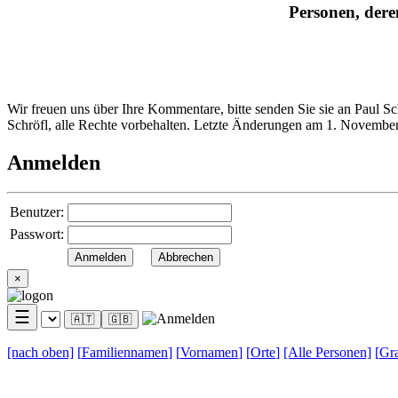
Personen, dere
Wir freuen uns über Ihre Kommentare, bitte senden Sie sie an Paul S
Schröfl, alle Rechte vorbehalten. Letzte Änderungen am 1. Novembe
Anmelden
Benutzer:
Passwort:
×
☰
🇦🇹
🇬🇧
[nach
oben]
[
Familiennamen
]
[
Vornamen
]
[
Orte
]
[Alle
Personen]
[
Gra