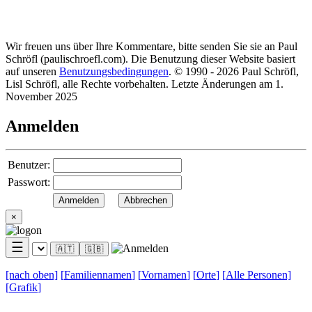
Wir freuen uns über Ihre Kommentare, bitte senden Sie sie an Paul
Schröfl
(pauli
schroefl.com)
. Die Benutzung dieser Website basiert
auf unseren
Benutzungsbedingungen
. © 1990 - 2026 Paul Schröfl,
Lisl Schröfl, alle Rechte vorbehalten. Letzte Änderungen am 1.
November 2025
Anmelden
Benutzer:
Passwort:
×
☰
🇦🇹
🇬🇧
[nach
oben]
[
Familiennamen
]
[
Vornamen
]
[
Orte
]
[Alle
Personen]
[
Grafik
]