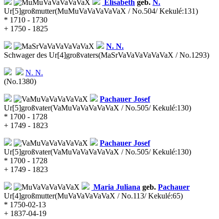
Elisabeth
geb.
N.
Ur[5]großmutter
(MuMuVaVaVaVaVaX / No.504/ Kekulé:131)
* 1710 - 1730
+ 1750 - 1825
N.
N.
Schwager des Ur[4]großvaters
(MaSrVaVaVaVaVaVaX / No.1293)
N.
N.
(No.1380)
Pachauer
Josef
Ur[5]großvater
(VaMuVaVaVaVaVaX / No.505/ Kekulé:130)
* 1700 - 1728
+ 1749 - 1823
Pachauer
Josef
Ur[5]großvater
(VaMuVaVaVaVaVaX / No.505/ Kekulé:130)
* 1700 - 1728
+ 1749 - 1823
Maria Juliana
geb.
Pachauer
Ur[4]großmutter
(MuVaVaVaVaVaX / No.113/ Kekulé:65)
* 1750-02-13
+ 1837-04-19