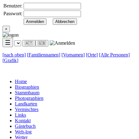
Benutzer:
Passwort:
×
☰
🇦🇹
🇬🇧
[nach
oben]
[
Familiennamen
]
[
Vornamen
]
[
Orte
]
[Alle
Personen]
[
Grafik
]
Home
Biographien
Stammbaum
Photographien
Landkarten
Vermischtes
Links
Kontakt
Gästebuch
Web-log
Wetter