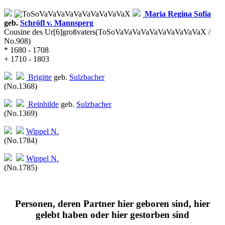
Maria Regina Sofia
geb.
Schröfl v. Mannsperg
Cousine des Ur[6]großvaters
(ToSoVaVaVaVaVaVaVaVaVaVaX /
No.908)
* 1680 - 1708
+ 1710 - 1803
Brigitte
geb.
Sulzbacher
(No.1368)
Reinhilde
geb.
Sulzbacher
(No.1369)
Wippel
N.
(No.1784)
Wippel
N.
(No.1785)
Personen, deren Partner hier geboren sind, hier
gelebt haben oder hier gestorben sind