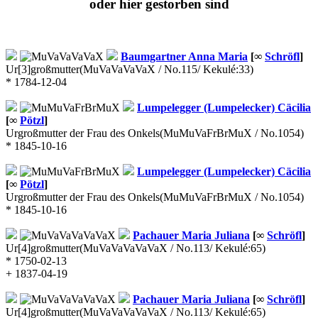
oder hier gestorben sind
Baumgartner
Anna Maria
[∞
Schröfl
]
Ur[3]großmutter
(MuVaVaVaVaX / No.115/ Kekulé:33)
* 1784-12-04
Lumpelegger (Lumpelecker)
Cäcilia
[∞
Pötzl
]
Urgroßmutter der Frau des Onkels
(MuMuVaFrBrMuX / No.1054)
* 1845-10-16
Lumpelegger (Lumpelecker)
Cäcilia
[∞
Pötzl
]
Urgroßmutter der Frau des Onkels
(MuMuVaFrBrMuX / No.1054)
* 1845-10-16
Pachauer
Maria Juliana
[∞
Schröfl
]
Ur[4]großmutter
(MuVaVaVaVaVaX / No.113/ Kekulé:65)
* 1750-02-13
+ 1837-04-19
Pachauer
Maria Juliana
[∞
Schröfl
]
Ur[4]großmutter
(MuVaVaVaVaVaX / No.113/ Kekulé:65)