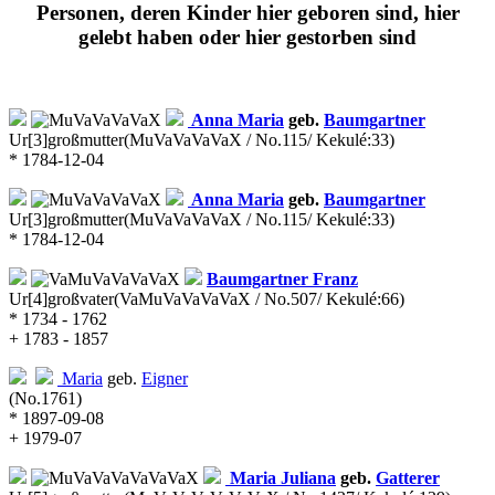
Personen, deren Kinder hier geboren sind, hier
gelebt haben oder hier gestorben sind
Anna Maria
geb.
Baumgartner
Ur[3]großmutter
(MuVaVaVaVaX / No.115/ Kekulé:33)
* 1784-12-04
Anna Maria
geb.
Baumgartner
Ur[3]großmutter
(MuVaVaVaVaX / No.115/ Kekulé:33)
* 1784-12-04
Baumgartner
Franz
Ur[4]großvater
(VaMuVaVaVaVaX / No.507/ Kekulé:66)
* 1734 - 1762
+ 1783 - 1857
Maria
geb.
Eigner
(No.1761)
* 1897-09-08
+ 1979-07
Maria Juliana
geb.
Gatterer