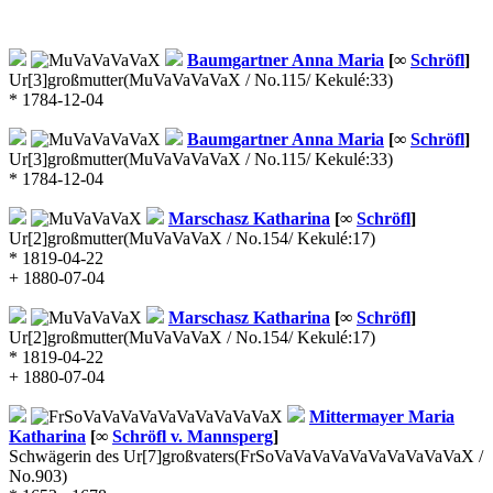
Baumgartner
Anna Maria
[∞
Schröfl
]
Ur[3]großmutter
(MuVaVaVaVaX / No.115/ Kekulé:33)
* 1784-12-04
Baumgartner
Anna Maria
[∞
Schröfl
]
Ur[3]großmutter
(MuVaVaVaVaX / No.115/ Kekulé:33)
* 1784-12-04
Marschasz
Katharina
[∞
Schröfl
]
Ur[2]großmutter
(MuVaVaVaX / No.154/ Kekulé:17)
* 1819-04-22
+ 1880-07-04
Marschasz
Katharina
[∞
Schröfl
]
Ur[2]großmutter
(MuVaVaVaX / No.154/ Kekulé:17)
* 1819-04-22
+ 1880-07-04
Mittermayer
Maria
Katharina
[∞
Schröfl v. Mannsperg
]
Schwägerin des Ur[7]großvaters
(FrSoVaVaVaVaVaVaVaVaVaVaX /
No.903)