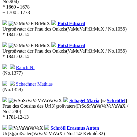
No.904)
* 1660 - 1678
+ 1700 - 1773
Pötzl
Eduard
Urgroßvater der Frau des Onkels
(VaMuVaFrBrMuX / No.1055)
* 1841-02-14
Pötzl
Eduard
Urgroßvater der Frau des Onkels
(VaMuVaFrBrMuX / No.1055)
* 1841-02-14
Rauch
N.
(No.1377)
Schachner
Mathias
(No.1359)
Schagel
Maria
[∞
Schröffel
]
Frau des Cousins des Ur[3]großvaters
(FrSoSrVaVaVaVaVaVaX /
No.1290)
* 1781-12-13
Schröfl
Erasmus Anton
Ur[3]großvater
(VaVaVaVaVaX / No.114/ Kekulé:32)