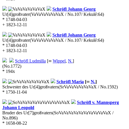
Schröfl
Johann Georg
Ur[4]großvater
(VaVaVaVaVaVaX / No.107/ Kekulé:64)
* 1748-04-03
+ 1823-12-11
Schröfl
Johann Georg
Ur[4]großvater
(VaVaVaVaVaVaX / No.107/ Kekulé:64)
* 1748-04-03
+ 1823-12-11
Schröfl
Ludmilla
[∞
Wippel
,
N.
]
(No.1772)
* 194x
Schröfl
Maria
[∞
N.
]
Schwester des Ur[4]großvaters
(SrVaVaVaVaVaVaX / No.1592)
* 1750-11-04
Schröfl v. Mannsperg
Johann Leopold
Bruder des Ur[7]großvaters
(SoVaVaVaVaVaVaVaVaVaVaX /
No.896)
* 1658-08-22