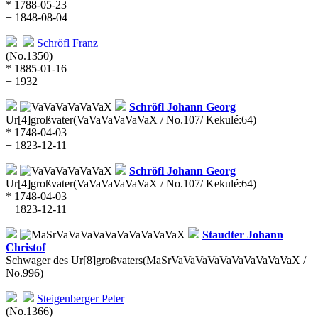
* 1788-05-23
+ 1848-08-04
Schröfl
Franz
(No.1350)
* 1885-01-16
+ 1932
Schröfl
Johann Georg
Ur[4]großvater
(VaVaVaVaVaVaX / No.107/ Kekulé:64)
* 1748-04-03
+ 1823-12-11
Schröfl
Johann Georg
Ur[4]großvater
(VaVaVaVaVaVaX / No.107/ Kekulé:64)
* 1748-04-03
+ 1823-12-11
Staudter
Johann
Christof
Schwager des Ur[8]großvaters
(MaSrVaVaVaVaVaVaVaVaVaVaX /
No.996)
Steigenberger
Peter
(No.1366)