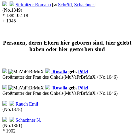
Strimitzer
Romana
[∞
Schröfl
,
Schachner
]
(No.1349)
* 1885-02-18
+ 1945
Personen, deren Eltern hier geboren sind, hier gelebt
haben oder hier gestorben sind
Rosalia
geb.
Pötzl
Großmutter der Frau des Onkels
(MuVaFrBrMuX / No.1046)
Rosalia
geb.
Pötzl
Großmutter der Frau des Onkels
(MuVaFrBrMuX / No.1046)
Rauch
Emil
(No.1378)
Schachner
N.
(No.1361)
* 1902