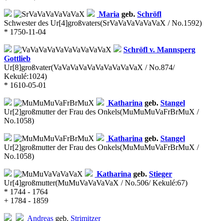
Maria
geb.
Schröfl
Schwester des Ur[4]großvaters
(SrVaVaVaVaVaVaX / No.1592)
* 1750-11-04
Schröfl v. Mannsperg
Gottlieb
Ur[8]großvater
(VaVaVaVaVaVaVaVaVaVaX / No.874/
Kekulé:1024)
* 1610-05-01
Katharina
geb.
Stangel
Ur[2]großmutter der Frau des Onkels
(MuMuMuVaFrBrMuX /
No.1058)
Katharina
geb.
Stangel
Ur[2]großmutter der Frau des Onkels
(MuMuMuVaFrBrMuX /
No.1058)
Katharina
geb.
Stieger
Ur[4]großmutter
(MuMuVaVaVaVaX / No.506/ Kekulé:67)
* 1744 - 1764
+ 1784 - 1859
Andreas
geb.
Strimitzer