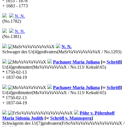
* 1653 - 1678
+ 1683 - 1773
N.
N.
(No.1782)
N.
N.
(No.1381)
N.
N.
Schwager des Ur[4]großvaters
(MaSrVaVaVaVaVaVaX / No.1293)
Pachauer
Maria Juliana
[∞
Schröfl
]
Ur[4]großmutter
(MuVaVaVaVaVaX / No.113/ Kekulé:65)
* 1750-02-13
+ 1837-04-19
Pachauer
Maria Juliana
[∞
Schröfl
]
Ur[4]großmutter
(MuVaVaVaVaVaX / No.113/ Kekulé:65)
* 1750-02-13
+ 1837-04-19
Pöhr v. Pöhrnhoff
Maria Sidonia Judith
[∞
Schröfl v. Mannsperg
]
Schwägerin des Ur[7]großvaters
(FrSoVaVaVaVaVaVaVaVaVaVaX /