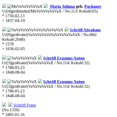
Maria Juliana
geb.
Pachauer
Ur[4]großmutter
(MuVaVaVaVaVaX / No.113/ Kekulé:65)
* 1750-02-13
+ 1837-04-19
Schröfl
Abraham
Ur[9]großvater
(VaVaVaVaVaVaVaVaVaVaVaX / No.866/
Kekulé:2048)
* 1578
+ 1636-02-05
Schröfl
Erasmus Anton
Ur[3]großvater
(VaVaVaVaVaX / No.114/ Kekulé:32)
* 1788-05-23
+ 1848-08-04
Schröfl
Erasmus Anton
Ur[3]großvater
(VaVaVaVaVaX / No.114/ Kekulé:32)
* 1788-05-23
+ 1848-08-04
Schröfl
Franz
(No.1350)
* 1885-01-16