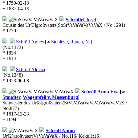
* 1750-02-13
+ 1837-04-19
Schröffel
Josef
Cousin des Ur[3]großvaters
(SoSrVaVaVaVaVaVaX / No.1291)
* 1770
Schröfl
Agnes
[∞
Stenitzer
,
Rauch
,
N.
]
(No.1372)
* 1834
+ 1913
Schröfl
Aloisia
(No.1348)
* 1923-06-08
Schröfl
Anna Eva
[∞
Staudter
,
Wagenpfeil v. Massenburg
]
Schwester des Ur[8]großvaters
(SrVaVaVaVaVaVaVaVaVaVaX /
No.877)
* 1617-12-23
+ 1694
Schröfl
Anton
Ur[2]großvater
(VaVaVaVaX / No.116/ Kekulé:16)