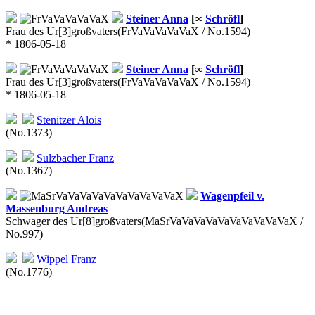
Steiner
Anna
[∞
Schröfl
]
Frau des Ur[3]großvaters
(FrVaVaVaVaVaX / No.1594)
* 1806-05-18
Steiner
Anna
[∞
Schröfl
]
Frau des Ur[3]großvaters
(FrVaVaVaVaVaX / No.1594)
* 1806-05-18
Stenitzer
Alois
(No.1373)
Sulzbacher
Franz
(No.1367)
Wagenpfeil v.
Massenburg
Andreas
Schwager des Ur[8]großvaters
(MaSrVaVaVaVaVaVaVaVaVaVaX /
No.997)
Wippel
Franz
(No.1776)