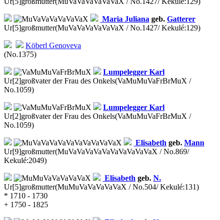
Ur[5]großmutter
(MuVaVaVaVaVaVaX / No.1427/ Kekulé:129)
Maria Juliana
geb.
Gatterer
Ur[5]großmutter
(MuVaVaVaVaVaVaX / No.1427/ Kekulé:129)
Köberl
Genoveva
(No.1375)
Lumpelegger
Karl
Ur[2]großvater der Frau des Onkels
(VaMuMuVaFrBrMuX /
No.1059)
Lumpelegger
Karl
Ur[2]großvater der Frau des Onkels
(VaMuMuVaFrBrMuX /
No.1059)
Elisabeth
geb.
Mann
Ur[9]großmutter
(MuVaVaVaVaVaVaVaVaVaVaX / No.869/
Kekulé:2049)
Elisabeth
geb.
N.
Ur[5]großmutter
(MuMuVaVaVaVaVaX / No.504/ Kekulé:131)
* 1710 - 1730
+ 1750 - 1825