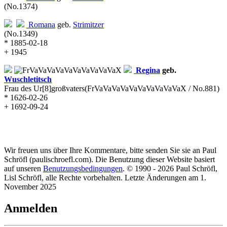
(No.1374)
Romana
geb.
Strimitzer
(No.1349)
* 1885-02-18
+ 1945
Regina
geb.
Wuschletitsch
Frau des Ur[8]großvaters
(FrVaVaVaVaVaVaVaVaVaVaX / No.881)
* 1626-02-26
+ 1692-09-24
Wir freuen uns über Ihre Kommentare, bitte senden Sie sie an Paul
Schröfl
(pauli
schroefl.com)
. Die Benutzung dieser Website basiert
auf unseren
Benutzungsbedingungen
. © 1990 - 2026 Paul Schröfl,
Lisl Schröfl, alle Rechte vorbehalten. Letzte Änderungen am 1.
November 2025
Anmelden