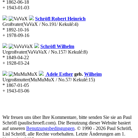
* 1862-06-18
+ 1943-01-03
Schröfl
Robert Heinrich
Großvater
(VaVaX / No.191/ Kekulé:4)
* 1892-10-16
+ 1978-09-16
Schröfl
Wilhelm
Urgroßvater
(VaVaVaX / No.157/ Kekulé:8)
* 1849-04-22
+ 1928-03-24
Adele Esther
geb.
Wilheim
Urgroßmutter
(MuMuMuX / No.57/ Kekulé:15)
* 1867-01-05
+ 1943-03-06
Wir freuen uns über Ihre Kommentare, bitte senden Sie sie an Paul
Schröfl
(pauli
schroefl.com)
. Die Benutzung dieser Website basiert
auf unseren
Benutzungsbedingungen
. © 1990 - 2026 Paul Schröfl,
Lisl Schröfl, alle Rechte vorbehalten. Letzte Änderungen am 1.