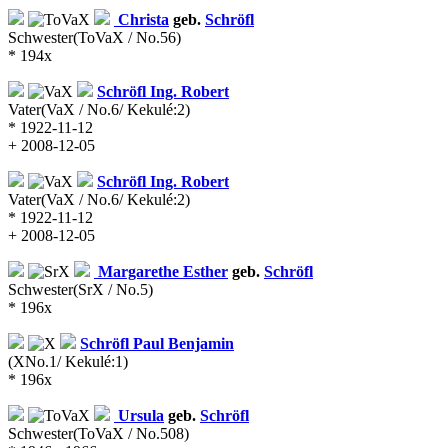
Christa
geb.
Schröfl
Schwester
(ToVaX / No.56)
* 194x
Schröfl
Ing. Robert
Vater
(VaX / No.6/ Kekulé:2)
* 1922-11-12
+ 2008-12-05
Schröfl
Ing. Robert
Vater
(VaX / No.6/ Kekulé:2)
* 1922-11-12
+ 2008-12-05
Margarethe Esther
geb.
Schröfl
Schwester
(SrX / No.5)
* 196x
Schröfl
Paul Benjamin
(XNo.1/ Kekulé:1)
* 196x
Ursula
geb.
Schröfl
Schwester
(ToVaX / No.508)