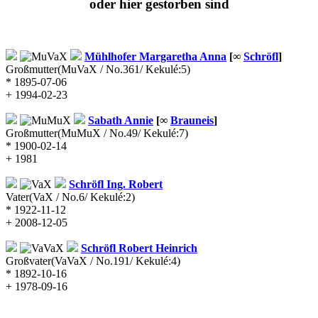
oder hier gestorben sind
Mühlhofer
Margaretha Anna
[∞
Schröfl
]
Großmutter
(MuVaX / No.361/ Kekulé:5)
* 1895-07-06
+ 1994-02-23
Sabath
Annie
[∞
Brauneis
]
Großmutter
(MuMuX / No.49/ Kekulé:7)
* 1900-02-14
+ 1981
Schröfl
Ing. Robert
Vater
(VaX / No.6/ Kekulé:2)
* 1922-11-12
+ 2008-12-05
Schröfl
Robert Heinrich
Großvater
(VaVaX / No.191/ Kekulé:4)
* 1892-10-16
+ 1978-09-16