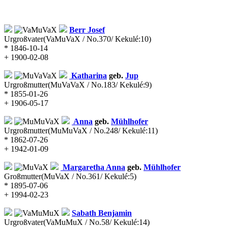
Berr
Josef
Urgroßvater
(VaMuVaX / No.370/ Kekulé:10)
* 1846-10-14
+ 1900-02-08
Katharina
geb.
Jup
Urgroßmutter
(MuVaVaX / No.183/ Kekulé:9)
* 1855-01-26
+ 1906-05-17
Anna
geb.
Mühlhofer
Urgroßmutter
(MuMuVaX / No.248/ Kekulé:11)
* 1862-07-26
+ 1942-01-09
Margaretha Anna
geb.
Mühlhofer
Großmutter
(MuVaX / No.361/ Kekulé:5)
* 1895-07-06
+ 1994-02-23
Sabath
Benjamin
Urgroßvater
(VaMuMuX / No.58/ Kekulé:14)