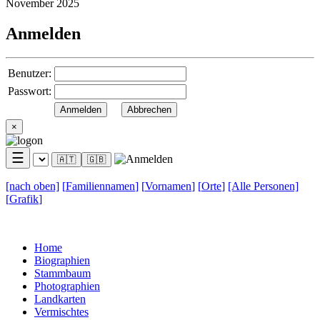
November 2025
Anmelden
Benutzer:
Passwort:
×
☰
🇦🇹
🇬🇧
[nach
oben]
[
Familiennamen
]
[
Vornamen
]
[
Orte
]
[Alle
Personen]
[
Grafik
]
Home
Biographien
Stammbaum
Photographien
Landkarten
Vermischtes