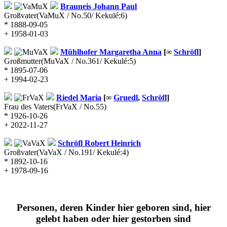
Brauneis
Johann Paul
Großvater
(VaMuX / No.50/ Kekulé:6)
* 1888-09-05
+ 1958-01-03
Mühlhofer
Margaretha Anna
[∞
Schröfl
]
Großmutter
(MuVaX / No.361/ Kekulé:5)
* 1895-07-06
+ 1994-02-23
Riedel
Maria
[∞
Gruedl
,
Schröfl
]
Frau des Vaters
(FrVaX / No.55)
* 1926-10-26
+ 2022-11-27
Schröfl
Robert Heinrich
Großvater
(VaVaX / No.191/ Kekulé:4)
* 1892-10-16
+ 1978-09-16
Personen, deren Kinder hier geboren sind, hier
gelebt haben oder hier gestorben sind