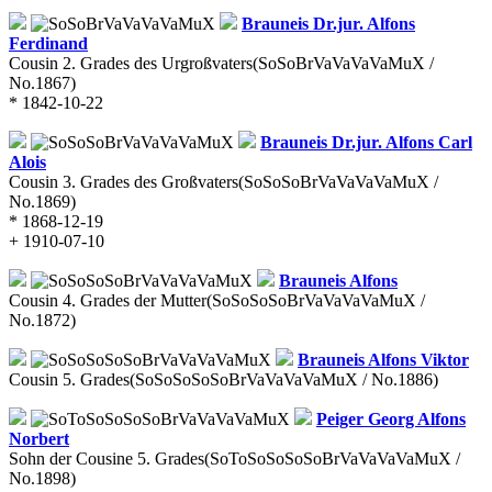
Brauneis
Dr.jur. Alfons
Ferdinand
Cousin 2. Grades des Urgroßvaters
(SoSoBrVaVaVaVaMuX /
No.1867)
* 1842-10-22
Brauneis
Dr.jur. Alfons Carl
Alois
Cousin 3. Grades des Großvaters
(SoSoSoBrVaVaVaVaMuX /
No.1869)
* 1868-12-19
+ 1910-07-10
Brauneis
Alfons
Cousin 4. Grades der Mutter
(SoSoSoSoBrVaVaVaVaMuX /
No.1872)
Brauneis
Alfons Viktor
Cousin 5. Grades
(SoSoSoSoSoBrVaVaVaVaMuX / No.1886)
Peiger
Georg Alfons
Norbert
Sohn der Cousine 5. Grades
(SoToSoSoSoSoBrVaVaVaVaMuX /
No.1898)