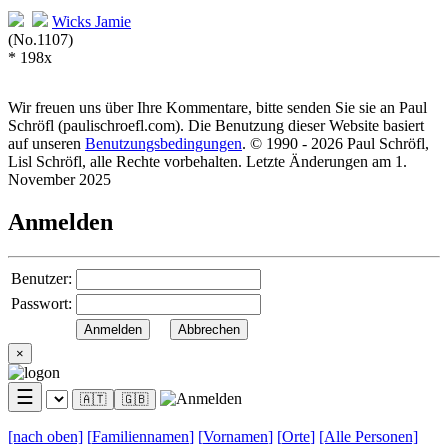
Wicks
Jamie
(No.1107)
* 198x
Wir freuen uns über Ihre Kommentare, bitte senden Sie sie an Paul
Schröfl
(pauli
schroefl.com)
. Die Benutzung dieser Website basiert
auf unseren
Benutzungsbedingungen
. © 1990 - 2026 Paul Schröfl,
Lisl Schröfl, alle Rechte vorbehalten. Letzte Änderungen am 1.
November 2025
Anmelden
Benutzer:
Passwort:
×
☰
🇦🇹
🇬🇧
[nach
oben]
[
Familiennamen
]
[
Vornamen
]
[
Orte
]
[Alle
Personen]