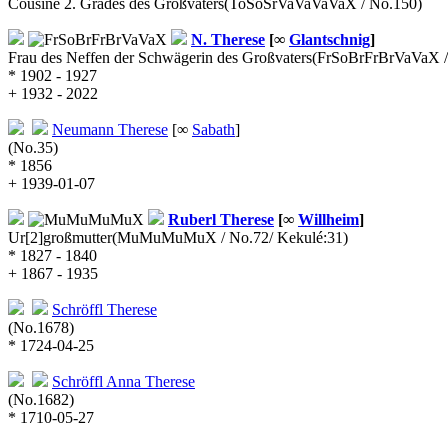
Cousine 2. Grades des Großvaters
(ToSoSrVaVaVaVaX / No.150)
N.
Therese
[∞
Glantschnig
]
Frau des Neffen der Schwägerin des Großvaters
(FrSoBrFrBrVaVaX /
* 1902 - 1927
+ 1932 - 2022
Neumann
Therese
[∞
Sabath
]
(No.35)
* 1856
+ 1939-01-07
Ruberl
Therese
[∞
Willheim
]
Ur[2]großmutter
(MuMuMuMuX / No.72/ Kekulé:31)
* 1827 - 1840
+ 1867 - 1935
Schröffl
Therese
(No.1678)
* 1724-04-25
Schröffl
Anna Therese
(No.1682)
* 1710-05-27