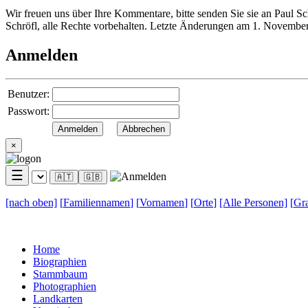
Wir freuen uns über Ihre Kommentare, bitte senden Sie sie an Paul S
Schröfl, alle Rechte vorbehalten. Letzte Änderungen am 1. Novembe
Anmelden
Benutzer:
Passwort:
×
☰
🇦🇹
🇬🇧
[nach
oben]
[
Familiennamen
]
[
Vornamen
]
[
Orte
]
[Alle
Personen]
[
Gra
Home
Biographien
Stammbaum
Photographien
Landkarten