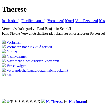
T
herese
[nach
oben]
[
Familiennamen
]
[
Vornamen
]
[
Orte
]
[Alle
Personen]
[
Gra
Verwandschaftsgrad zu
Paul Benjamin Schröfl
Falls Sie die Verwandtschaftsgrade relativ zu einer anderen Person 
Vorfahren
Vorfahren nach Kekulé sortiert
Partner
Nachkommen
Nachfahre eines direkten Vorfahren
Verschwägert
Verwandschaftsgrad derzeit nicht bekannt
Alle
N.
Therese
[∞
Kaufmann
]