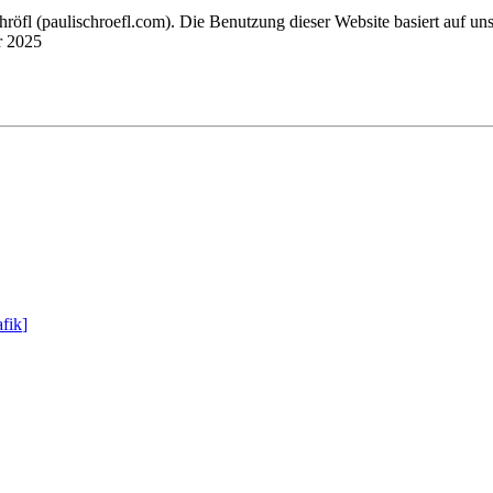
chröfl
(pauli
schroefl.com)
. Die Benutzung dieser Website basiert auf un
r 2025
fik
]