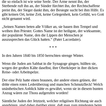
die so einfach ist wie seine Seele. Der Arme nennt ihn, der
Sterbende ruft ihn an, der Sünder fürchtet ihn, der Rechtschaffene
preist ihn, der Sieger dankt ihm, der Besiegte sucht bei ihm Hilfe. Es
gibt keinen Ort, keine Zeit, keine Gelegenheit, kein Gefühl, wo Gott
nicht genannt wird.
„Seinen Namen beten alle Völker an, sie bauen ihm Tempel und
weihen ihm Priester. Gottes Name ist der heiligste, der wirksamste,
der populärste Name, den die Lippen der Menschen je
auszusprechen das Glück hatten.“ (Pater Lacordaire).
* * *
In den Jahren 1840 bis 1850 herrschten strenge Winter.
Wenn die Juden am Sabbat in die Synagoge gingen, hüllten sie,
wegen der großen Kälte daselbst, ihre Oberkörper in ihre dicken
Reise- oder Arbeitspelze.
Der eine Pelz hatte einen braunen, der andere einen grünen, der
dritte einen roten Lederüberzug und manchen Schmutzfleck! Welch
unästhetischen Anblick hätte es gewährt, wenn sie in diesem bunten
Anzug wären zur Thora aufgerufen worden!
Sämtliche Juden der Jetztzeit, welcher religiösen Richtung sie auch
angehören, sind daher darüber einig, daß man zum mindesten beim