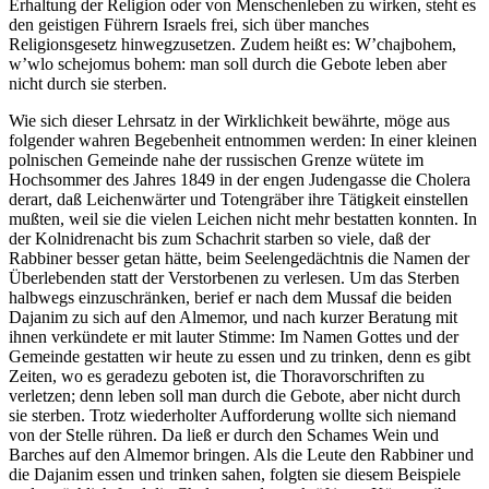
Erhaltung der Religion oder von Menschenleben zu wirken, steht es
den geistigen Führern Israels frei, sich über manches
Religionsgesetz hinwegzusetzen. Zudem heißt es: W’chajbohem,
w’wlo schejomus bohem: man soll durch die Gebote leben aber
nicht durch sie sterben.
Wie sich dieser Lehrsatz in der Wirklichkeit bewährte, möge aus
folgender wahren Begebenheit entnommen werden: In einer kleinen
polnischen Gemeinde nahe der russischen Grenze wütete im
Hochsommer des Jahres 1849 in der engen Judengasse die Cholera
derart, daß Leichenwärter und Totengräber ihre Tätigkeit einstellen
mußten, weil sie die vielen Leichen nicht mehr bestatten konnten. In
der Kolnidrenacht bis zum Schachrit starben so viele, daß der
Rabbiner besser getan hätte, beim Seelengedächtnis die Namen der
Überlebenden statt der Verstorbenen zu verlesen. Um das Sterben
halbwegs einzuschränken, berief er nach dem Mussaf die beiden
Dajanim zu sich auf den Almemor, und nach kurzer Beratung mit
ihnen verkündete er mit lauter Stimme: Im Namen Gottes und der
Gemeinde gestatten wir heute zu essen und zu trinken, denn es gibt
Zeiten, wo es geradezu geboten ist, die Thoravorschriften zu
verletzen; denn leben soll man durch die Gebote, aber nicht durch
sie sterben. Trotz wiederholter Aufforderung wollte sich niemand
von der Stelle rühren. Da ließ er durch den Schames Wein und
Barches auf den Almemor bringen. Als die Leute den Rabbiner und
die Dajanim essen und trinken sahen, folgten sie diesem Beispiele