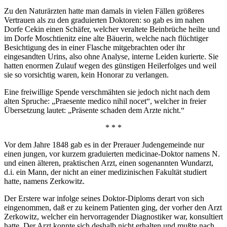
Zu den Naturärzten hatte man damals in vielen Fällen größeres
Vertrauen als zu den graduierten Doktoren: so gab es im nahen
Dorfe Cekin einen Schäfer, welcher veraltete Beinbrüche heilte und
im Dorfe Moschtienitz eine alte Bäuerin, welche nach flüchtiger
Besichtigung des in einer Flasche mitgebrachten oder ihr
eingesandten Urins, also ohne Analyse, interne Leiden kurierte. Sie
hatten enormen Zulauf wegen des günstigen Heilerfolges und weil
sie so vorsichtig waren, kein Honorar zu verlangen.
Eine freiwillige Spende verschmähten sie jedoch nicht nach dem
alten Spruche: „Praesente medico nihil nocet“, welcher in freier
Übersetzung lautet: „Präsente schaden dem Arzte nicht.“
* * *
Vor dem Jahre 1848 gab es in der Prerauer Judengemeinde nur
einen jungen, vor kurzem graduierten medicinae-Doktor namens N.
und einen älteren, praktischen Arzt, einen sogenannten Wundarzt,
d.i. ein Mann, der nicht an einer medizinischen Fakultät studiert
hatte, namens Zerkowitz.
Der Erstere war infolge seines Doktor-Diploms derart von sich
eingenommen, daß er zu keinem Patienten ging, der vorher den Arzt
Zerkowitz, welcher ein hervorragender Diagnostiker war, konsultiert
hatte. Der Arzt konnte sich deshalb nicht erhalten und mußte nach