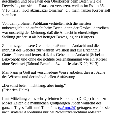
geschlagen und bewegten den Oberkörper beim Beten wie die
Derwische, um sich in Extase zu versetzen, weil es im Psalm 35,
V.10, heißt: „Kol atzmauszaj tomarnu“, d.i. mein ganzer Körper soll
sprechen.
Von dem profanen Publikum verhielten sich die meisten
unbeweglich und aufrecht beim Beten; denn der Großteil derselben
war unstreitig der Meinung, daß die Andacht in ehrerbietiger
Stellung größer ist als bei heftiger Bewegung des Körpers.
Zudem sagen unsere Gelehrten, daß nur die Andacht und die
Inbrunst des Gebetes zur wahren Weisheit und zur Erkenntnis
Gottes führen und ferner, daß das Gebet ohne Andacht (Schelau
Bikwonoh) und ohne die richtige Seelenstimmung wie ein Körper
ohne Seele sei (Talmud Berachot 34 und Jesaias K.29, V.13).
Man kann ja Gott auf verschiedene Weise anbeten; dies ist Sache
des Wissens und der individuellen Auffassung.
„Du sollst beten, nicht lang, aber innig.“
(Friedrich Halm)
.
Laut Mitteilung eines sehr gelehrten Rabbiners (Dr.Op.) haben zu
Moses Zeiten die männlichen großjährigen Juden während des
ganzen Tages Tallis und Tautofaus (
s.Anm.24
) getragen, welche sie
nach späterer Anordnung nur bei Notdurftverrichtung ablegten.