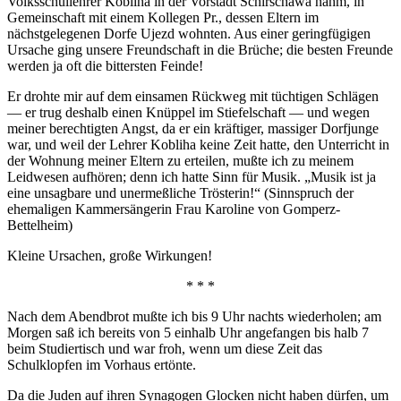
Volksschullehrer Kobliha in der Vorstadt Schirschawa nahm, in
Gemeinschaft mit einem Kollegen Pr., dessen Eltern im
nächstgelegenen Dorfe Ujezd wohnten. Aus einer geringfügigen
Ursache ging unsere Freundschaft in die Brüche; die besten Freunde
werden ja oft die bittersten Feinde!
Er drohte mir auf dem einsamen Rückweg mit tüchtigen Schlägen
— er trug deshalb einen Knüppel im Stiefelschaft — und wegen
meiner berechtigten Angst, da er ein kräftiger, massiger Dorfjunge
war, und weil der Lehrer Kobliha keine Zeit hatte, den Unterricht in
der Wohnung meiner Eltern zu erteilen, mußte ich zu meinem
Leidwesen aufhören; denn ich hatte Sinn für Musik. „Musik ist ja
eine unsagbare und unermeßliche Trösterin!“ (Sinnspruch der
ehemaligen Kammersängerin Frau Karoline von Gomperz-
Bettelheim)
Kleine Ursachen, große Wirkungen!
* * *
Nach dem Abendbrot mußte ich bis 9 Uhr nachts wiederholen; am
Morgen saß ich bereits von 5 einhalb Uhr angefangen bis halb 7
beim Studiertisch und war froh, wenn um diese Zeit das
Schulklopfen im Vorhaus ertönte.
Da die Juden auf ihren Synagogen Glocken nicht haben dürfen, um