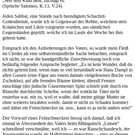
„Wer sein Kind liebt, züchtigt es.“
(Sprüche Salomos, K.13, V.24)
Jeden Sabbat, eine Stunde nach beendigtem Schachrit-
Gottesdienste, wurde ich in Gegenwart des Rebbe, welchem stets
Kolatschen und Likör vorgesetzt wurden, aus sämtlichen
Gegenständen geprüft, welche ich im Laufe der Woche bei ihm
gelernt hatte.
Entsprach ich den Anforderungen des Vaters, so wurde mein Fleiß
im Cheder als eine selbstverständliche Sache betrachtet, entsprach
ich nicht, so war die handgreifliche Zurechtweisung noch von
beiläufig folgender Ansprache begleitet: „Es ist kein Wunder, daß du
nichts gelernt hast, wenn man so viel herumläuft wie Hans Dampf in
allen Gassen (eine Figur aus einem damals vielgelesenen Buche von
Zschokke), auf alle fremden Bäume klettert, überall Fenster
einschlägt (der jüdische Glasermeister Spitz schrieb jede durch ein
Blasrohr durchlochte Scheibe, wenn der wirkliche Täter nicht
eruierbar war, mir zu, weil er wußte, daß meine gütige Mutter sie
ohne weiteres bezahlen werde, damit er nicht zu Schaden komme)
und dabei ein Feinschmecker ist, usw., kann es ja nicht anders sein!“
Der Vorwurf eines Feinschmeckers bezog sich darauf, daß ich
einmal in Abwesenheit des Vaters beim Mittagstisch „Linsen“
schmollend verschmähte, weil ich — es war Rauschchaudesch, der
Neumondstag wurde als Halbfeiertag betrachtet — eine an diesem