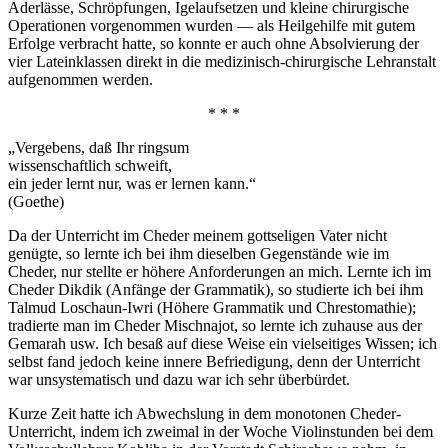
Aderlässe, Schröpfungen, Igelaufsetzen und kleine chirurgische
Operationen vorgenommen wurden — als Heilgehilfe mit gutem
Erfolge verbracht hatte, so konnte er auch ohne Absolvierung der
vier Lateinklassen direkt in die medizinisch-chirurgische Lehranstalt
aufgenommen werden.
* * *
„Vergebens, daß Ihr ringsum
wissenschaftlich schweift,
ein jeder lernt nur, was er lernen kann.“
(Goethe)
Da der Unterricht im Cheder meinem gottseligen Vater nicht
genügte, so lernte ich bei ihm dieselben Gegenstände wie im
Cheder, nur stellte er höhere Anforderungen an mich. Lernte ich im
Cheder Dikdik (Anfänge der Grammatik), so studierte ich bei ihm
Talmud Loschaun-Iwri (Höhere Grammatik und Chrestomathie);
tradierte man im Cheder Mischnajot, so lernte ich zuhause aus der
Gemarah usw. Ich besaß auf diese Weise ein vielseitiges Wissen; ich
selbst fand jedoch keine innere Befriedigung, denn der Unterricht
war unsystematisch und dazu war ich sehr überbürdet.
Kurze Zeit hatte ich Abwechslung in dem monotonen Cheder-
Unterricht, indem ich zweimal in der Woche Violinstunden bei dem