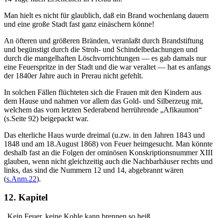
Man hielt es nicht für glaublich, daß ein Brand wochenlang dauern
und eine große Stadt fast ganz einäschern könne!
An öfteren und größeren Bränden, veranlaßt durch Brandstiftung
und begünstigt durch die Stroh- und Schindelbedachungen und
durch die mangelhaften Löschvorrichtungen — es gab damals nur
eine Feuerspritze in der Stadt und die war veraltet — hat es anfangs
der 1840er Jahre auch in Prerau nicht gefehlt.
In solchen Fällen flüchteten sich die Frauen mit den Kindern aus
dem Hause und nahmen vor allem das Gold- und Silberzeug mit,
welchem das vom letzten Sederabend herrührende „Afikaumon“
(s.Seite 92) beigepackt war.
Das elterliche Haus wurde dreimal (u.zw. in den Jahren 1843 und
1848 und am 18.August 1868) von Feuer heimgesucht. Man könnte
deshalb fast an die Folgen der ominösen Konskriptionsnummer XIII
glauben, wenn nicht gleichzeitig auch die Nachbarhäuser rechts und
links, das sind die Nummern 12 und 14, abgebrannt wären
(
s.Anm.22
).
12. Kapitel
„Kein Feuer, keine Kohle kann brennen so heiß,