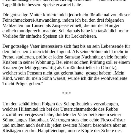
Tage übliche bessere Speise erwartet hatte.
Die gottselige Mutter kurierte mich jedoch ein für allemal von dieser
Feinschmeckerei-Anwandlung, indem ich bei den drei folgenden
Mahlzeiten nur Linsen als Zuspeise erhielt, die mir der Hunger
endlich mundgerecht machte. Seit damals habe ich tatsächlich mehr
Vorliebe für einfache Speisen als für Leckerbissen.
Der gottselige Vater interessierte sich fast bis an sein Lebensende für
den jüdischen Unterricht der Jugend. Als seine Söhne nicht mehr in
Prerau studierten, prüfte er jeden Samstag Nachmittag viele fremde
Knaben in seiner Wohnung. Bei einer solchen Prüfung soll er einem
Knaben (er lebt gegenwärtig als Großindustrieller in Olmütz),
welcher sein Pensum nicht gut gelernt hatte, gesagt haben: „Mein
Kind, wenn du mein Sohn wärest, würde ich dir die wohlverdiente
Tracht Prügel geben.“
* * *
Um den schädlichen Folgen des Schopfbeutelns vorzubeugen,
welches Hilfsmittel ich bei der Unterrichtsmethode des Rebbe
anzuführen vergessen habe, duldete der Vater bei keinem seiner
Söhne langes Haupthaar. Wir trugen stets eine echte Fiesco-Frisur
und mußten auch deshalb jeden zweiten Monat, besonders aber an
Rüsttagen der drei Hauptfeiertage, unsere Köpfe der Schere des