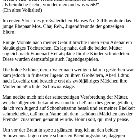
als heimliche Liebe, von der niemand was weiß!“
(Ein altes Volkslied)
Im ersten Stock des großväterlichen Hauses Nr. XIIIb wohnte das
junge Ehepaar Mos. Chaj Reh., Jugendfreunde der gottseligen
Eltern.
Einige Monate nach meiner Geburt brachte ihnen Frau Adebar ein
blauäugiges Töchterchen. Es lag nahe, daß die beiden Mütter
sogleich nach Frauenart Heiratspläne für die Kinder schmiedeten.
Diese wurden demzufolge auch Jugendgespielen.
Die holde Schöne, deren Vater nach wenigen Jahren gestorben war,
kam jedoch in frühester Jugend zu ihren Großeltern, Aberl Ldtnr.,
nach Loschitz und besuchte erst als zwölfjähriges Mädchen ihre
Mutter anläßlich der Schowuaustage.
Man neckte mich mit der seinerzeitigen Verabredung der Mütter,
welche allgemein bekannt war und ich ließ mir dies gerne gefallen,
da ich von Jugend auf Schönheitssinn besaß und es meiner Eitelkeit
schmeichelte, daß mein Name mit dem „schönen Mädchen aus der
Fremde“ zusammen genannt wurde. Honni soit, qui mal y pense.
Um vor der Braut in spe zu glänzen, trug ich an den beiden
Schowuaus-Tagen meine schönsten Kleidungsstücke; dagegen