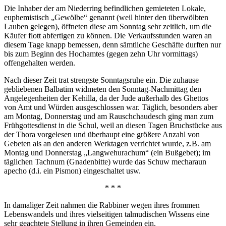
Die Inhaber der am Niederring befindlichen gemieteten Lokale,
euphemistisch „Gewölbe“ genannt (weil hinter den überwölbten
Lauben gelegen), öffneten diese am Sonntag sehr zeitlich, um die
Käufer flott abfertigen zu können. Die Verkaufsstunden waren an
diesem Tage knapp bemessen, denn sämtliche Geschäfte durften nur
bis zum Beginn des Hochamtes (gegen zehn Uhr vormittags)
offengehalten werden.
Nach dieser Zeit trat strengste Sonntagsruhe ein. Die zuhause
gebliebenen Balbatim widmeten den Sonntag-Nachmittag den
Angelegenheiten der Kehilla, da der Jude außerhalb des Ghettos
von Amt und Würden ausgeschlossen war. Täglich, besonders aber
am Montag, Donnerstag und am Rauschchaudesch ging man zum
Frühgottesdienst in die Schul, weil an diesen Tagen Bruchstücke aus
der Thora vorgelesen und überhaupt eine größere Anzahl von
Gebeten als an den anderen Werktagen verrichtet wurde, z.B. am
Montag und Donnerstag „Langwehurachum“ (ein Bußgebet); im
täglichen Tachnum (Gnadenbitte) wurde das Schuw mecharaun
apecho (d.i. ein Pismon) eingeschaltet usw.
* * *
In damaliger Zeit nahmen die Rabbiner wegen ihres frommen
Lebenswandels und ihres vielseitigen talmudischen Wissens eine
sehr geachtete Stellung in ihren Gemeinden ein.