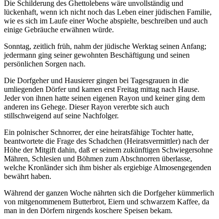
Die Schilderung des Ghettolebens wäre unvollständig und
lückenhaft, wenn ich nicht noch das Leben einer jüdischen Familie,
wie es sich im Laufe einer Woche abspielte, beschreiben und auch
einige Gebräuche erwähnen würde.
Sonntag, zeitlich früh, nahm der jüdische Werktag seinen Anfang;
jedermann ging seiner gewohnten Beschäftigung und seinen
persönlichen Sorgen nach.
Die Dorfgeher und Hausierer gingen bei Tagesgrauen in die
umliegenden Dörfer und kamen erst Freitag mittag nach Hause.
Jeder von ihnen hatte seinen eigenen Rayon und keiner ging dem
anderen ins Gehege. Dieser Rayon vererbte sich auch
stillschweigend auf seine Nachfolger.
Ein polnischer Schnorrer, der eine heiratsfähige Tochter hatte,
beantwortete die Frage des Schadchen (Heiratsvermittler) nach der
Höhe der Mitgift dahin, daß er seinem zukünftigen Schwiegersohne
Mähren, Schlesien und Böhmen zum Abschnorren überlasse,
welche Kronländer sich ihm bisher als ergiebige Almosengegenden
bewährt haben.
Während der ganzen Woche nährten sich die Dorfgeher kümmerlich
von mitgenommenem Butterbrot, Eiern und schwarzem Kaffee, da
man in den Dörfern nirgends koschere Speisen bekam.