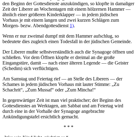
den Beginn der Gottesdienste anzukündigen, so klopfte in damaliger
Zeit der Liberer an Wochentagen mit einem hölzernen Hammer —
ähnlich einer größeren Kinderklapper — in jedem jüdischen
Vorhaus je mit einem langen und zwei kurzen Schlägen zum
Morgen- bezw. Abendgottesdienst
1)
.
Wenn er nur zweimal dumpf mit dem Hammer aufschlug, so
bedeutete dies zugleich einen Todesfall in der jüdischen Gemeinde.
Der Liberer mußte selbstverständlich auch die Synagoge öffnen und
schließen. Vor dem Öffnen klopfte er dreimal an die große
Eingangstüre, damit — nach einer älteren Legende — die Geister
(Schedim) sich verflüchtigen.
Am Samstag und Feiertag rief — an Stelle des Liberers — der
Schames in jedem jüdischen Vorhaus mit lauter Stimme: „Zu
Schachrit“, „Zum Mussaf“ oder „Zum Mincha!“
In gegenwärtiger Zeit ist man viel praktischer; der Beginn des
Gottesdienstes an Werktagen, am Sabbat und am Feiertag wird
durch eine in der Vorhalle der Synagoge angebrachte
Ankündigungstafel ersichtlich gemacht.
* * *