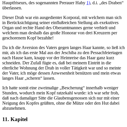
Hauptfriseurs, des sogenannten Prerauer Haby
1)
, d.i. „des Draben“
überlassen.
Dieser Drab war ein ausgedienter Korporal, mit welchem man sich
in Berücksichtigung seiner einflußreichen Stellung als exekutives
Organ und rechte Hand des Oberamtmannes gerne verhielt und
welchem man deshalb das große Honorar von drei Kreuzern per
geschorenem Kopf bezahlte!
Da ich die Aversion des Vaters gegen langes Haar kannte, so ließ ich
mir, als ich das erste Mal aus der Jeschiba zu den Pessachfeiertagen
nach Hause kam, knapp vor der Heimreise das Haar ganz kurz
schneiden. Der Zufall fügte es, daß bei meinem Eintritt in die
elterliche Wohnung der Drab in voller Tätigkeit war und so meinte
der Vater, ich möge dessen Anwesenheit benützen und mein etwas
langes Haar „scheren“ lassen.
Ich hatte somit eine zweimalige „Bescherung“ innerhalb weniger
Stunden, wodurch mein Kopf ratzekahl wurde: ich war sehr froh,
daß nach damaliger Sitte die Glaubensgenossen sich nur mit einer
Neigung des Kopfes grüßten, ohne die Mütze oder den Hut dabei
abzunehmen.
11. Kapitel