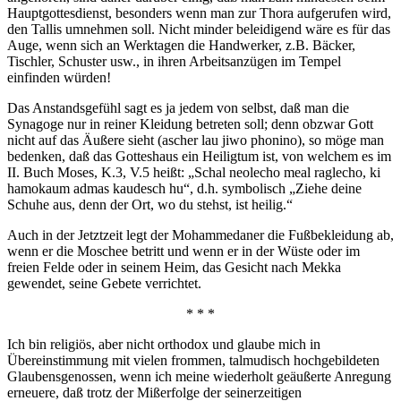
Hauptgottesdienst, besonders wenn man zur Thora aufgerufen wird,
den Tallis umnehmen soll. Nicht minder beleidigend wäre es für das
Auge, wenn sich an Werktagen die Handwerker, z.B. Bäcker,
Tischler, Schuster usw., in ihren Arbeitsanzügen im Tempel
einfinden würden!
Das Anstandsgefühl sagt es ja jedem von selbst, daß man die
Synagoge nur in reiner Kleidung betreten soll; denn obzwar Gott
nicht auf das Äußere sieht (ascher lau jiwo phonino), so möge man
bedenken, daß das Gotteshaus ein Heiligtum ist, von welchem es im
II. Buch Moses, K.3, V.5 heißt: „Schal neolecho meal raglecho, ki
hamokaum admas kaudesch hu“, d.h. symbolisch „Ziehe deine
Schuhe aus, denn der Ort, wo du stehst, ist heilig.“
Auch in der Jetztzeit legt der Mohammedaner die Fußbekleidung ab,
wenn er die Moschee betritt und wenn er in der Wüste oder im
freien Felde oder in seinem Heim, das Gesicht nach Mekka
gewendet, seine Gebete verrichtet.
* * *
Ich bin religiös, aber nicht orthodox und glaube mich in
Übereinstimmung mit vielen frommen, talmudisch hochgebildeten
Glaubensgenossen, wenn ich meine wiederholt geäußerte Anregung
erneuere, daß trotz der Mißerfolge der seinerzeitigen