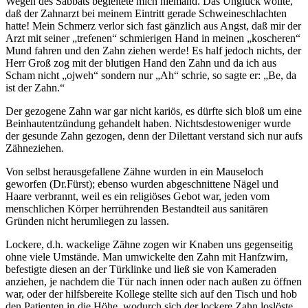
Wegen des Sabbats begleitete mich niemand. Das Unglück wollte,
daß der Zahnarzt bei meinem Eintritt gerade Schweineschlachten
hatte! Mein Schmerz verlor sich fast gänzlich aus Angst, daß mir der
Arzt mit seiner „trefenen“ schmierigen Hand in meinen „koscheren“
Mund fahren und den Zahn ziehen werde! Es half jedoch nichts, der
Herr Groß zog mit der blutigen Hand den Zahn und da ich aus
Scham nicht „ojweh“ sondern nur „Ah“ schrie, so sagte er: „Be, da
ist der Zahn.“
Der gezogene Zahn war gar nicht kariös, es dürfte sich bloß um eine
Beinhautentzündung gehandelt haben. Nichtsdestoweniger wurde
der gesunde Zahn gezogen, denn der Dilettant verstand sich nur aufs
Zähneziehen.
Von selbst herausgefallene Zähne wurden in ein Mauseloch
geworfen (Dr.Fürst); ebenso wurden abgeschnittene Nägel und
Haare verbrannt, weil es ein religiöses Gebot war, jeden vom
menschlichen Körper herrührenden Bestandteil aus sanitären
Gründen nicht herumliegen zu lassen.
Lockere, d.h. wackelige Zähne zogen wir Knaben uns gegenseitig
ohne viele Umstände. Man umwickelte den Zahn mit Hanfzwirn,
befestigte diesen an der Türklinke und ließ sie von Kameraden
anziehen, je nachdem die Tür nach innen oder nach außen zu öffnen
war, oder der hilfsbereite Kollege stellte sich auf den Tisch und hob
den Patienten in die Höhe, wodurch sich der lockere Zahn loslöste.