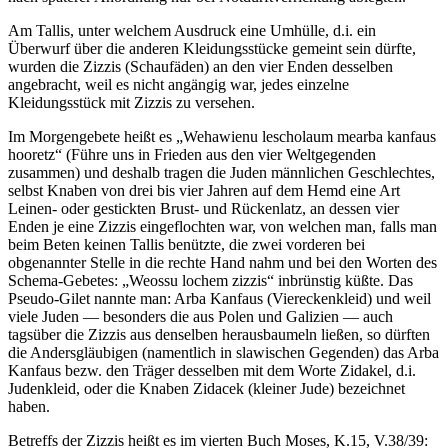
Am Tallis, unter welchem Ausdruck eine Umhülle, d.i. ein
Überwurf über die anderen Kleidungsstücke gemeint sein dürfte,
wurden die Zizzis (Schaufäden) an den vier Enden desselben
angebracht, weil es nicht angängig war, jedes einzelne
Kleidungsstück mit Zizzis zu versehen.
Im Morgengebete heißt es „Wehawienu lescholaum mearba kanfaus
hooretz“ (Führe uns in Frieden aus den vier Weltgegenden
zusammen) und deshalb tragen die Juden männlichen Geschlechtes,
selbst Knaben von drei bis vier Jahren auf dem Hemd eine Art
Leinen- oder gestickten Brust- und Rückenlatz, an dessen vier
Enden je eine Zizzis eingeflochten war, von welchen man, falls man
beim Beten keinen Tallis benützte, die zwei vorderen bei
obgenannter Stelle in die rechte Hand nahm und bei den Worten des
Schema-Gebetes: „Weossu lochem zizzis“ inbrünstig küßte. Das
Pseudo-Gilet nannte man: Arba Kanfaus (Viereckenkleid) und weil
viele Juden — besonders die aus Polen und Galizien — auch
tagsüber die Zizzis aus denselben herausbaumeln ließen, so dürften
die Andersgläubigen (namentlich in slawischen Gegenden) das Arba
Kanfaus bezw. den Träger desselben mit dem Worte Zidakel, d.i.
Judenkleid, oder die Knaben Zidacek (kleiner Jude) bezeichnet
haben.
Betreffs der Zizzis heißt es im vierten Buch Moses, K.15, V.38/39: