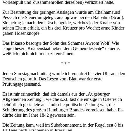
Vorlesepult und Zusammenrollen derselben) verlizitiert hatte.
Zur Bestreitung der geringen Auslagen wurde am Chalhamaued
Pessach die Steuer umgelegt, analog wie bei den Balbatim (Scari).
Sie betrug je nach dem Taschengelde, welches jeder Knabe von
seinen Eltern erhielt, ein bis drei Kreuzer pro Woche; arme Kinder
gaben Hosenknöpfe.
Das Inkasso besorgte der Sohn des Schames Awrom Wolf. Wie
lange dieser „Knabenstaat neben dem Gemeindestaate“ dauerte,
weiß ich mich nicht mehr zu entsinnen.
* * *
Jeden Samstag nachmittag wurde ich von drei bis vier Uhr aus dem
Deutschen geprüft. Das Lesen vom Blatt war der erste
Prüfungsgegenstand.
Es ist mir erinnerlich, daß ich damals aus der „Augsburger
Allgemeinen Zeitung“, welche s.Zt. fast die einzige in Österreich
behördlich gestattete ausländische politische Zeitung war, die
Schilderung des großen Hamburger Brandes vorgelesen habe. Es
dürfte dies im Jahre 1842 gewesen sein.
Die Zeitung kam, weil im Subabonnement, in der Regel erst 8 bis
14 Tage nach Erscheinen in Prerau an.