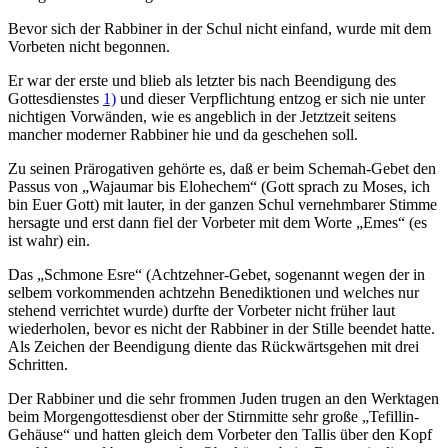
Bevor sich der Rabbiner in der Schul nicht einfand, wurde mit dem
Vorbeten nicht begonnen.
Er war der erste und blieb als letzter bis nach Beendigung des
Gottesdienstes
1)
und dieser Verpflichtung entzog er sich nie unter
nichtigen Vorwänden, wie es angeblich in der Jetztzeit seitens
mancher moderner Rabbiner hie und da geschehen soll.
Zu seinen Prärogativen gehörte es, daß er beim Schemah-Gebet den
Passus von „Wajaumar bis Elohechem“ (Gott sprach zu Moses, ich
bin Euer Gott) mit lauter, in der ganzen Schul vernehmbarer Stimme
hersagte und erst dann fiel der Vorbeter mit dem Worte „Emes“ (es
ist wahr) ein.
Das „Schmone Esre“ (Achtzehner-Gebet, sogenannt wegen der in
selbem vorkommenden achtzehn Benediktionen und welches nur
stehend verrichtet wurde) durfte der Vorbeter nicht früher laut
wiederholen, bevor es nicht der Rabbiner in der Stille beendet hatte.
Als Zeichen der Beendigung diente das Rückwärtsgehen mit drei
Schritten.
Der Rabbiner und die sehr frommen Juden trugen an den Werktagen
beim Morgengottesdienst ober der Stirnmitte sehr große „Tefillin-
Gehäuse“ und hatten gleich dem Vorbeter den Tallis über den Kopf