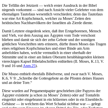
Die Tefillin der Jetztzeit — welch erster Ausdruck in der Bibel
nirgends vorkommt — sind nach Ansicht vieler Gelehrter von dem
ehemaligen Tautofaus wesentlich verschieden; denn das Tautofaus
war eine Art Kopfschmuck, welcher zu Moses’ Zeiten den
heidnischen Nachbarvölkern der Israeliten als Zierde diente.
Damit Letztere eingedenk seien, daß ihre Erstgeborenen, Mensch
und Vieh, vor dem Auszug aus Ägypten vom Tode verschont
blieben und damit sie sich der zehn Gebote und der sonstigen
göttlichen Vorschriften stets erinnern, dürfte ihnen Moses das Tragen
eines religiösen Kopfschmuckes und einer Binde am Arm
anbefohlen haben, welche vermutlich in einer oberhalb der
Stirnmitte und in einer am linken Oberarm herabhängenden kleinen
viereckigen Kapsel Bibelabschriften enthielten (II. Moses, K.13, V.
9 und 16 und
Anm.25
).
Die Msuso enthielt ebenfalls Bibelverse, und zwar nach V. Moses,
K.6, V 9: „Schreibe die Gottesgebote an die Pfosten deines Hauses
und an deine Tore.“
Diese wurden auf Pergamentpapier geschrieben (der Papyros der
Ägypter existierte ja schon zu Moses’ Zeiten) oder auf Tontafeln
eingeritzt oder eingebrannt in ein hölzernes oder in ein Eisenblech-
Gehäuse — in welchem das Wort Schadai sichtbar war — gelegt