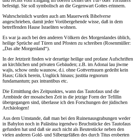
und rechts vom Eingang im oberen Drittel des Tür- oder Torfutters
befestigt. Sie soll symbolisch an die Gegenwart Gottes erinnern.
Wahrscheinlich wurden auch am Mauerwerk Bibelverse
angeschrieben, damit jeder Vorübergehende wisse, daß in dem
betreffenden Hause Israeliten wohnen.
Es war ja auch bei den anderen Völkern des Morgenlandes üblich,
heilige Sprüche auf Türen und Pfosten zu schreiben (Rosenmüller:
„Das alte Morgenland“).
In der Jetztzeit finden wir derartige heilige und profane Aufschriften
an kirchlichen und privaten Gebäuden; z.B. im Adonai lau jiwme
wajis, schow omlu waunow, d.i. ohne Gottvertrauen gedeiht kein
Haus; Glück herein, Unglück hinaus; justitia regnorum
fundamantum; pax intrantibus etc.
Die Ermittlung des Zeitpunktes, wann das Tautofaus und die
Armbinde der mosaischen Zeit in die jetzige Form der Tefillin
übergegangen sind, überlasse ich den Forschungen der jüdischen
Archäologen!
Aus dem Umstande, daß man bei den Ruinenausgrabungen weder
in Babylon noch in Palästina irgendwo Bruchstücke des Tautofaus
gefunden hat und daß sie auch nicht als Beutestücke neben den
vielen anderen Gold- und Silbergefäßen des durch Titus eroberten