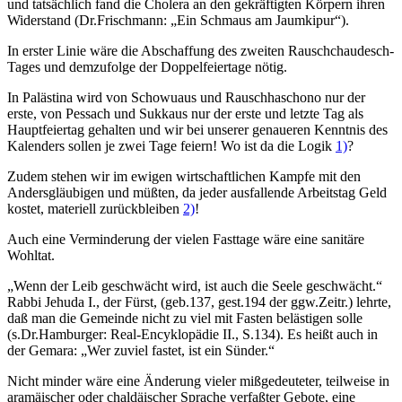
und tatsächlich fand die Cholera an den gekräftigten Körpern ihren
Widerstand (Dr.Frischmann: „Ein Schmaus am Jaumkipur“).
In erster Linie wäre die Abschaffung des zweiten Rauschchaudesch-
Tages und demzufolge der Doppelfeiertage nötig.
In Palästina wird von Schowuaus und Rauschhaschono nur der
erste, von Pessach und Sukkaus nur der erste und letzte Tag als
Hauptfeiertag gehalten und wir bei unserer genaueren Kenntnis des
Kalenders sollen je zwei Tage feiern! Wo ist da die Logik
1)
?
Zudem stehen wir im ewigen wirtschaftlichen Kampfe mit den
Andersgläubigen und müßten, da jeder ausfallende Arbeitstag Geld
kostet, materiell zurückbleiben
2)
!
Auch eine Verminderung der vielen Fasttage wäre eine sanitäre
Wohltat.
„Wenn der Leib geschwächt wird, ist auch die Seele geschwächt.“
Rabbi Jehuda I., der Fürst, (geb.137, gest.194 der ggw.Zeitr.) lehrte,
daß man die Gemeinde nicht zu viel mit Fasten belästigen solle
(s.Dr.Hamburger: Real-Encyklopädie II., S.134). Es heißt auch in
der Gemara: „Wer zuviel fastet, ist ein Sünder.“
Nicht minder wäre eine Änderung vieler mißgedeuteter, teilweise in
aramäischer oder chaldäischer Sprache verfaßter Gebote, eine