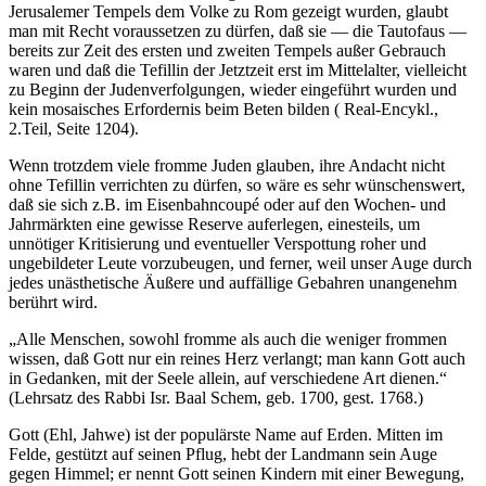
Jerusalemer Tempels dem Volke zu Rom gezeigt wurden, glaubt
man mit Recht voraussetzen zu dürfen, daß sie — die Tautofaus —
bereits zur Zeit des ersten und zweiten Tempels außer Gebrauch
waren und daß die Tefillin der Jetztzeit erst im Mittelalter, vielleicht
zu Beginn der Judenverfolgungen, wieder eingeführt wurden und
kein mosaisches Erfordernis beim Beten bilden ( Real-Encykl.,
2.Teil, Seite 1204).
Wenn trotzdem viele fromme Juden glauben, ihre Andacht nicht
ohne Tefillin verrichten zu dürfen, so wäre es sehr wünschenswert,
daß sie sich z.B. im Eisenbahncoupé oder auf den Wochen- und
Jahrmärkten eine gewisse Reserve auferlegen, einesteils, um
unnötiger Kritisierung und eventueller Verspottung roher und
ungebildeter Leute vorzubeugen, und ferner, weil unser Auge durch
jedes unästhetische Äußere und auffällige Gebahren unangenehm
berührt wird.
„Alle Menschen, sowohl fromme als auch die weniger frommen
wissen, daß Gott nur ein reines Herz verlangt; man kann Gott auch
in Gedanken, mit der Seele allein, auf verschiedene Art dienen.“
(Lehrsatz des Rabbi Isr. Baal Schem, geb. 1700, gest. 1768.)
Gott (Ehl, Jahwe) ist der populärste Name auf Erden. Mitten im
Felde, gestützt auf seinen Pflug, hebt der Landmann sein Auge
gegen Himmel; er nennt Gott seinen Kindern mit einer Bewegung,