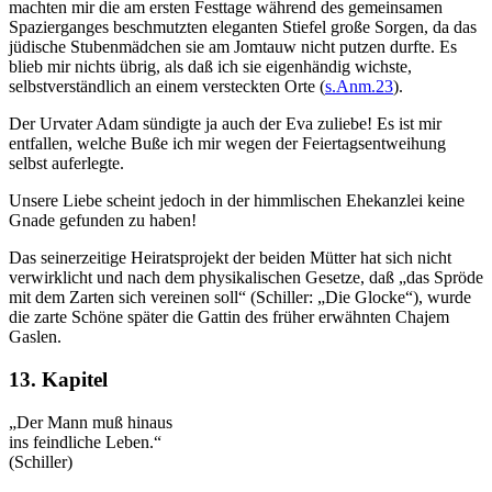
machten mir die am ersten Festtage während des gemeinsamen
Spazierganges beschmutzten eleganten Stiefel große Sorgen, da das
jüdische Stubenmädchen sie am Jomtauw nicht putzen durfte. Es
blieb mir nichts übrig, als daß ich sie eigenhändig wichste,
selbstverständlich an einem versteckten Orte (
s.Anm.23
).
Der Urvater Adam sündigte ja auch der Eva zuliebe! Es ist mir
entfallen, welche Buße ich mir wegen der Feiertagsentweihung
selbst auferlegte.
Unsere Liebe scheint jedoch in der himmlischen Ehekanzlei keine
Gnade gefunden zu haben!
Das seinerzeitige Heiratsprojekt der beiden Mütter hat sich nicht
verwirklicht und nach dem physikalischen Gesetze, daß „das Spröde
mit dem Zarten sich vereinen soll“ (Schiller: „Die Glocke“), wurde
die zarte Schöne später die Gattin des früher erwähnten Chajem
Gaslen.
13. Kapitel
„Der Mann muß hinaus
ins feindliche Leben.“
(Schiller)