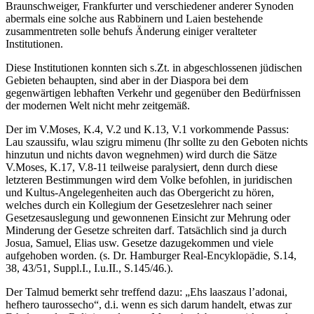
Braunschweiger, Frankfurter und verschiedener anderer Synoden
abermals eine solche aus Rabbinern und Laien bestehende
zusammentreten solle behufs Änderung einiger veralteter
Institutionen.
Diese Institutionen konnten sich s.Zt. in abgeschlossenen jüdischen
Gebieten behaupten, sind aber in der Diaspora bei dem
gegenwärtigen lebhaften Verkehr und gegenüber den Bedürfnissen
der modernen Welt nicht mehr zeitgemäß.
Der im V.Moses, K.4, V.2 und K.13, V.1 vorkommende Passus:
Lau szaussifu, wlau szigru mimenu (Ihr sollte zu den Geboten nichts
hinzutun und nichts davon wegnehmen) wird durch die Sätze
V.Moses, K.17, V.8-11 teilweise paralysiert, denn durch diese
letzteren Bestimmungen wird dem Volke befohlen, in juridischen
und Kultus-Angelegenheiten auch das Obergericht zu hören,
welches durch ein Kollegium der Gesetzeslehrer nach seiner
Gesetzesauslegung und gewonnenen Einsicht zur Mehrung oder
Minderung der Gesetze schreiten darf. Tatsächlich sind ja durch
Josua, Samuel, Elias usw. Gesetze dazugekommen und viele
aufgehoben worden. (s. Dr. Hamburger Real-Encyklopädie, S.14,
38, 43/51, Suppl.I., I.u.II., S.145/46.).
Der Talmud bemerkt sehr treffend dazu: „Ehs laaszaus l’adonai,
hefhero taurossecho“, d.i. wenn es sich darum handelt, etwas zur