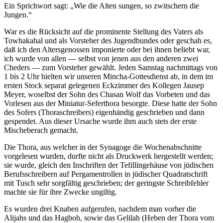
Ein Sprichwort sagt: „Wie die Alten sungen, so zwitschern die
Jungen.“
War es die Rücksicht auf die prominente Stellung des Vaters als
Towhakahal und als Vorsteher des Jugendbundes oder geschah es,
daß ich den Altersgenossen imponierte oder bei ihnen beliebt war,
ich wurde von allen — selbst von jenen aus den anderen zwei
Cheders — zum Vorsteher gewählt. Jeden Samstag nachmittags von
1 bis 2 Uhr hielten wir unseren Mincha-Gottesdienst ab, in dem im
ersten Stock separat gelegenen Eckzimmer des Kollegen Jausep
Meyer, woselbst der Sohn des Chasan Wolf das Vorbeten und das
Vorlesen aus der Miniatur-Seferthora besorgte. Diese hatte der Sohn
des Sofers (Thoraschreibers) eigenhändig geschrieben und dann
gespendet. Aus dieser Ursache wurde ihm auch stets der erste
Mischeberach gemacht.
Die Thora, aus welcher in der Synagoge die Wochenabschnitte
vorgelesen wurden, durfte nicht als Druckwerk hergestellt werden;
sie wurde, gleich den Inschriften der Tefillingehäuse von jüdischen
Berufsschreibern auf Pergamentrollen in jüdischer Quadratschrift
mit Tusch sehr sorgfältig geschrieben; der geringste Schreibfehler
machte sie für ihre Zwecke ungiltig.
Es wurden drei Knaben aufgerufen, nachdem man vorher die
Alijahs und das Hagboh, sowie das Gelilah (Heben der Thora vom