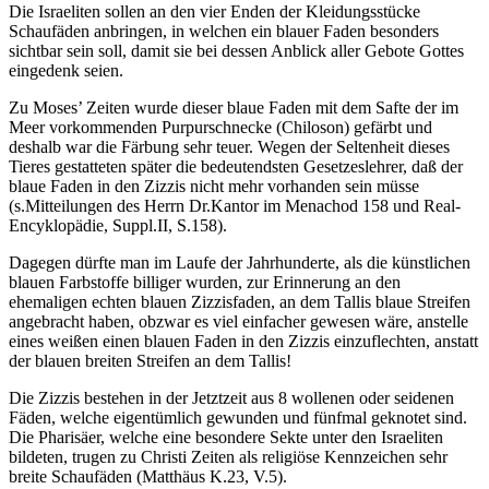
Die Israeliten sollen an den vier Enden der Kleidungsstücke
Schaufäden anbringen, in welchen ein blauer Faden besonders
sichtbar sein soll, damit sie bei dessen Anblick aller Gebote Gottes
eingedenk seien.
Zu Moses’ Zeiten wurde dieser blaue Faden mit dem Safte der im
Meer vorkommenden Purpurschnecke (Chiloson) gefärbt und
deshalb war die Färbung sehr teuer. Wegen der Seltenheit dieses
Tieres gestatteten später die bedeutendsten Gesetzeslehrer, daß der
blaue Faden in den Zizzis nicht mehr vorhanden sein müsse
(s.Mitteilungen des Herrn Dr.Kantor im Menachod 158 und Real-
Encyklopädie, Suppl.II, S.158).
Dagegen dürfte man im Laufe der Jahrhunderte, als die künstlichen
blauen Farbstoffe billiger wurden, zur Erinnerung an den
ehemaligen echten blauen Zizzisfaden, an dem Tallis blaue Streifen
angebracht haben, obzwar es viel einfacher gewesen wäre, anstelle
eines weißen einen blauen Faden in den Zizzis einzuflechten, anstatt
der blauen breiten Streifen an dem Tallis!
Die Zizzis bestehen in der Jetztzeit aus 8 wollenen oder seidenen
Fäden, welche eigentümlich gewunden und fünfmal geknotet sind.
Die Pharisäer, welche eine besondere Sekte unter den Israeliten
bildeten, trugen zu Christi Zeiten als religiöse Kennzeichen sehr
breite Schaufäden (Matthäus K.23, V.5).