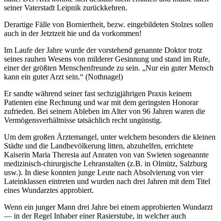
seiner Vaterstadt Leipnik zurückkehren.
Derartige Fälle von Borniertheit, bezw. eingebildeten Stolzes sollen
auch in der Jetztzeit hie und da vorkommen!
Im Laufe der Jahre wurde der vorstehend genannte Doktor trotz
seines rauhen Wesens von milderer Gesinnung und stand im Rufe,
einer der größten Menschenfreunde zu sein. „Nur ein guter Mensch
kann ein guter Arzt sein.“ (Nothnagel)
Er sandte während seiner fast sechzigjährigen Praxis keinem
Patienten eine Rechnung und war mit dem geringsten Honorar
zufrieden. Bei seinem Ableben im Alter von 96 Jahren waren die
Vermögensverhältnisse tatsächlich recht ungünstig.
Um dem großen Ärztemangel, unter welchem besonders die kleinen
Städte und die Landbevölkerung litten, abzuhelfen, errichtete
Kaiserin Maria Theresia auf Anraten von van Swieten sogenannte
medizinisch-chirurgische Lehranstalten (z.B. in Olmütz, Salzburg
usw.). In diese konnten junge Leute nach Absolvierung von vier
Lateinklassen eintreten und wurden nach drei Jahren mit dem Titel
eines Wundarztes approbiert.
Wenn ein junger Mann drei Jahre bei einem approbierten Wundarzt
— in der Regel Inhaber einer Rasierstube, in welcher auch