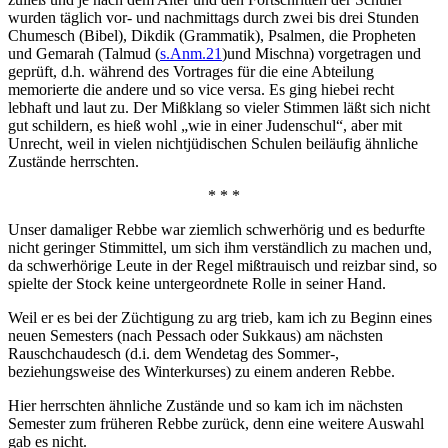
wurden täglich vor- und nachmittags durch zwei bis drei Stunden
Chumesch (Bibel), Dikdik (Grammatik), Psalmen, die Propheten
und Gemarah (Talmud (
s.Anm.21
)und Mischna) vorgetragen und
geprüft, d.h. während des Vortrages für die eine Abteilung
memorierte die andere und so vice versa. Es ging hiebei recht
lebhaft und laut zu. Der Mißklang so vieler Stimmen läßt sich nicht
gut schildern, es hieß wohl „wie in einer Judenschul“, aber mit
Unrecht, weil in vielen nichtjüdischen Schulen beiläufig ähnliche
Zustände herrschten.
* * *
Unser damaliger Rebbe war ziemlich schwerhörig und es bedurfte
nicht geringer Stimmittel, um sich ihm verständlich zu machen und,
da schwerhörige Leute in der Regel mißtrauisch und reizbar sind, so
spielte der Stock keine untergeordnete Rolle in seiner Hand.
Weil er es bei der Züchtigung zu arg trieb, kam ich zu Beginn eines
neuen Semesters (nach Pessach oder Sukkaus) am nächsten
Rauschchaudesch (d.i. dem Wendetag des Sommer-,
beziehungsweise des Winterkurses) zu einem anderen Rebbe.
Hier herrschten ähnliche Zustände und so kam ich im nächsten
Semester zum früheren Rebbe zurück, denn eine weitere Auswahl
gab es nicht.