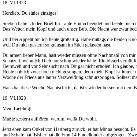
18. VI.1923
Herzlieb, Du süßes einziges!
Soeben habe ich den Brief für Tante Emma beendet und beeile mich nun,
Das Wetter, mein Kopf und auch unser Bub. Die Nacht war zwar bedeute
Und bei Appetit bin ich heute großartig. Habe mittags die beiden Kn
weil Du mich gestern so grausam im Stich gelassen hast.
Du armer, lieber Mann, hast wieder müssen ohne Nachtmahl von mir 
Schatzerl, wenn ich Dich nur schon wieder hätte! Ein bisserl vernünfti
Heimweh und vor Sehnsucht nach Dir gar nicht erholen. Ich glaube, me
Heute hab ich zwar noch nicht gesungen, denn mein Kopf ist immer n
Woche der Frieda aus lauter Verzweiflung schnurspringen. Solltest mal 
Hans hat diese Woche Nachtschicht, da ist’s wieder besser, mit dem 
19. VI.1923
Mein Liebling!
Mußte gestern aufhören, warum, weißt Du wohl.
Jetzt eben kam Onkel von Hartberg zurück, er hat Minna besucht. Es g
und Schafe hat. Bisher hat die Frau 14 Findelkinder aufgezogen. Zwe