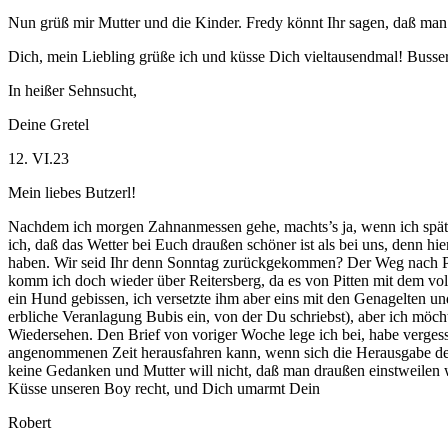
Nun grüß mir Mutter und die Kinder. Fredy könnt Ihr sagen, daß man 
Dich, mein Liebling grüße ich und küsse Dich vieltausendmal! Busserl
In heißer Sehnsucht,
Deine Gretel
12. VI.23
Mein liebes Butzerl!
Nachdem ich morgen Zahnanmessen gehe, machts’s ja, wenn ich später
ich, daß das Wetter bei Euch draußen schöner ist als bei uns, denn hie
haben. Wir seid Ihr denn Sonntag zurückgekommen? Der Weg nach Pit
komm ich doch wieder über Reitersberg, da es von Pitten mit dem vol
ein Hund gebissen, ich versetzte ihm aber eins mit den Genagelten und 
erbliche Veranlagung Bubis ein, von der Du schriebst), aber ich möcht
Wiedersehen. Den Brief von voriger Woche lege ich bei, habe vergesse
angenommenen Zeit herausfahren kann, wenn sich die Herausgabe der 
keine Gedanken und Mutter will nicht, daß man draußen einstweilen wa
Küsse unseren Boy recht, und Dich umarmt Dein
Robert