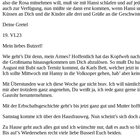
also die Rosa mitnehmen will, muß sie mit Hansi schlafen und auf jed
auch zur Verfügung, nun müßte sie dann erst kommen, wenn Hansi un
Küssen an Dich und die Kinder alle drei und Grüße an die Geschwiste
Deine Gretel
19. VI.23
Mein liebes Butzerl!
Wie geht’s Dir denn, mein Armes? Hoffentlich hat das Kopfweh nachg
die Großmama hinausgekommen um Dich abzulösen. So mußt Du halt noc
August mit Bubi nach Ternitz kommst, da Karls Bett, welcher jetzt in
Ich sollte Mittwoch mit Hanny in die Volksoper gehen, hab’ aber kei
Mit Überstunden war ich diese Woche gar nicht brav. Ich will nämli
mir aber trotzdem ganz angenehm, Du weißt ja, ich rede ganz gerne üb
Gasrohr herunternehmen.
Mit der Erbschaftsgeschichte geht’s bis jetzt ganz gut und Mutter hof
Samstag komme ich über den Hausfrauweg. Nun scheint’s sich doch aus
Zu Hause geht auch alles gut und ich wünschte nur, daß es auch so bli
Bis auf’s Wiedersehen recht viele liebe Busserl Euch beiden.