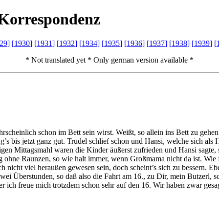
K
orrespondenz
29
]
[
1930
]
[
1931
]
[
1932
]
[
1934
]
[
1935
]
[
1936
]
[
1937
]
[
1938
]
[
1939
]
[
* Not translated yet * Only german version available *
rscheinlich schon im Bett sein wirst. Weißt, so allein ins Bett zu gehen
ng’s bis jetzt ganz gut. Trudel schlief schon und Hansi, welche sich al
heutigen Mittagsmahl waren die Kinder äußerst zufrieden und Hansi sagt
ng ohne Raunzen, so wie halt immer, wenn Großmama nicht da ist. Wie
ch nicht viel heraußen gewesen sein, doch scheint’s sich zu bessern. E
ei Überstunden, so daß also die Fahrt am 16., zu Dir, mein Butzerl, sc
ber ich freue mich trotzdem schon sehr auf den 16. Wir haben zwar gesag