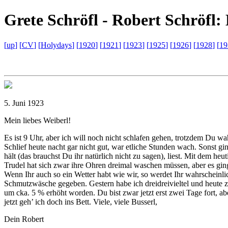
G
rete
S
chröfl -
R
obert
S
chröfl:
[
up
]
[
CV
]
[
Holydays
]
[
1920
]
[
1921
]
[
1923
]
[
1925
]
[
1926
]
[
1928
]
[
19
5. Juni 1923
Mein liebes Weiberl!
Es ist 9 Uhr, aber ich will noch nicht schlafen gehen, trotzdem Du wah
Schlief heute nacht gar nicht gut, war etliche Stunden wach. Sonst gi
hält (das brauchst Du ihr natürlich nicht zu sagen), liest. Mit dem 
Trudel hat sich zwar ihre Ohren dreimal waschen müssen, aber es gi
Wenn Ihr auch so ein Wetter habt wie wir, so werdet Ihr wahrscheinli
Schmutzwäsche gegeben. Gestern habe ich dreidreivieltel und heute zw
um cka. 5 % erhöht worden. Du bist zwar jetzt erst zwei Tage fort, a
jetzt geh’ ich doch ins Bett. Viele, viele Busserl,
Dein Robert