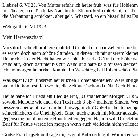
Liebste! 6. VI.23. Von Mutter erfuhr ich heute früh, was für Höhlen
im Theater, so daß ich das Nachtmahl, Eiernockerln mit Salat, mit Tr
die Verbannung schickten, aber gelt, Schatzerl, so ein bisserl hältst 
Weingarth, 6. VI.1923
Mein Herzensschatz!
Muß doch schnell probieren, ob ich Dir nicht ein paar Zeilen schrei
es waren doch auch schöne Stunden, in denen ich mit unserem kleinen
Heinrich“. In der Nacht haben wir halt a bisserl a G’frett der Flöhe
stand auf, kroch darunter bis zur Wand und hätte bald müssen stecke
ich am morgen bemerken konnte. Im Waschtrog hat Robert schön Platz
Was sagst Du zu unserem neuerlichen Höhlenabenteuer? Wäre übrigens
wenn Du kommst. Ich wollte, die Zeit wär’ schon da. Na, Geduld und
Heute habe ich Frieda ein Lied gelernt, „O strahlender Morgen“. Es w
sowohl Melodie wie auch den Text nach 3 bis 4 maligem Singen. Wenn
besseren aber geht man darüber hinweg, nicht? Onkel ist heute heimge
schrecklicheres als Uneinigkeit. Bitte, trachte auch mit Mutter auszu
gegenseitig nicht um eine Handbreit entgegen. Na, ich will Dir jetzt n
Brief für Festus werde ich morgen wenn auch vielleicht nicht vollend
Grüße Frau Lojsek und sage ihr, es geht Bubi recht gut. Warum er so e