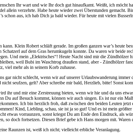
menschen Ihr wart und wie Ihr doch gut hinaufkamt. Weißt, ich möcht h
udel allein verzehrte. Habe heute wieder zwei Überstunden gemacht. Bin
Du’s schon aus, ich hab Dich ja bald wieder. Für heute mit vielen Busserl
ben kann. Klein Robert schläft gerade. Im großen ganzen war’s heute be
 Schatzerl auf dem Gras herumkugeln konnte. Da waren wir beide recht
 wegen. Und mein „Elektrisches“! Heute Nacht sind mir die Zündhölzer hi
nbleiben, weil Bubi im Waschtrog draußen stand, aber - Zündhölzer fan
, viel mehr als in seinem Korb zuhause.
 gar nicht schlecht, wenn wir auf unserer Urlaubswanderung immer de
 nicht seufzen, gelt? Aber schreibe mir bald, Herzlieb, bitte! Sonst 
ird ihr und mir eine Zerstreuung bieten, wenn wir hie und da uns etwas
 Du auf Besuch kommst, können wir auch singen. Es ist nur ein Malheu
kommen. Ich bin herzlich froh, daß zwischen den beiden Leuten jetzt d
kommen! Kind, Liebling, schau, sie ist ja so gut! Und es ist mein größt
icht etwas vorraunzen, sonst kriegst Du am Ende den Eindruck, als würde
en, so doch fortsetzen. Diesen Brief gebe ich Hans morgen mit. Waren 
ine Raunzen ist, weiß ich nicht; vielleicht erbliche Veranlagung.