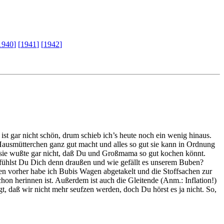
1940
]
[
1941
]
[
1942
]
 ist gar nicht schön, drum schieb ich’s heute noch ein wenig hinaus.
s Hausmütterchen ganz gut macht und alles so gut sie kann in Ordnung
e, sie wußte gar nicht, daß Du und Großmama so gut kochen könnt.
 fühlst Du Dich denn draußen und wie gefällt es unserem Buben?
ben vorher habe ich Bubis Wagen abgetakelt und die Stoffsachen zur
hon herinnen ist. Außerdem ist auch die Gleitende (Anm.: Inflation!)
t, daß wir nicht mehr seufzen werden, doch Du hörst es ja nicht. So,