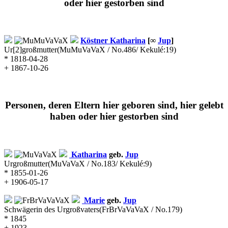
oder hier gestorben sind
Köstner
Katharina
[∞
Jup
]
Ur[2]großmutter
(MuMuVaVaX / No.486/ Kekulé:19)
* 1818-04-28
+ 1867-10-26
Personen, deren Eltern hier geboren sind, hier gelebt
haben oder hier gestorben sind
Katharina
geb.
Jup
Urgroßmutter
(MuVaVaX / No.183/ Kekulé:9)
* 1855-01-26
+ 1906-05-17
Marie
geb.
Jup
Schwägerin des Urgroßvaters
(FrBrVaVaVaX / No.179)
* 1845
+ 1923